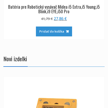
Batéria pre Robotický vysávač Midea i5 Extra,i5 Young,i5
Blink,i9 EYE,i50 Pro
Pôvodná
Aktuálna
27,86
€
41,79
€
cena
cena
bola:
je:
Pridať do košíka
41,79 €.
27,86 €.
Novi izdelki