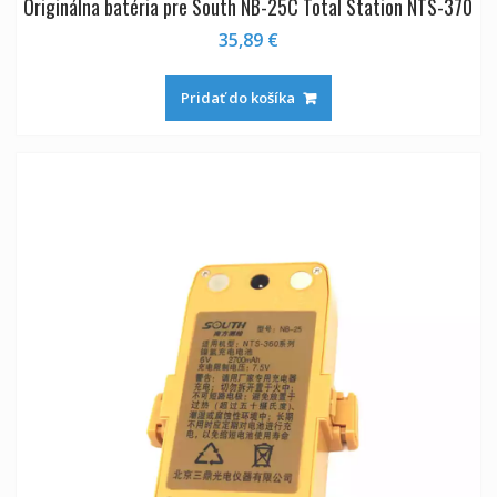
Originálna batéria pre South NB-25C Total Station NTS-370
35,89
€
Pridať do košíka