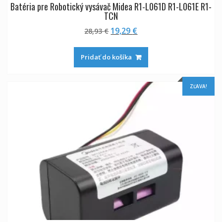
Batéria pre Robotický vysávač Midea R1-L061D R1-L061E R1-
TCN
Pôvodná
Aktuálna
19,29
€
28,93
€
cena
cena
bola:
je:
Pridať do košíka
28,93 €.
19,29 €.
ZĽAVA!