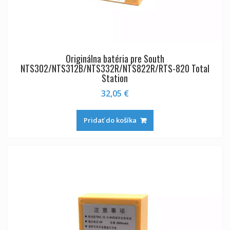
Originálna batéria pre South
NTS302/NTS312B/NTS332R/NTS822R/RTS-820 Total
Station
32,05
€
Pridať do košíka