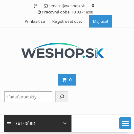
Skip
service@weshop.sk
to
Pracovná doba: 10:00 - 18:00
content
Prihlásiť sa
Registrovať účet
Môj účet
0
Hľadať
KATEGÓRIA