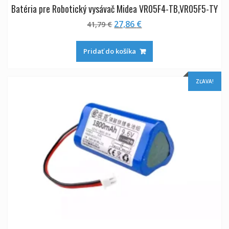
Batéria pre Robotický vysávač Midea VR05F4-TB,VR05F5-TY
Pôvodná
Aktuálna
27,86
€
41,79
€
cena
cena
bola:
je:
Pridať do košíka
41,79 €.
27,86 €.
ZĽAVA!