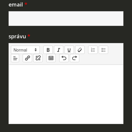
email
*
správu
*