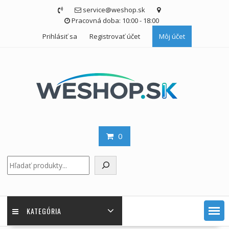
Skip
service@weshop.sk
to
Pracovná doba: 10:00 - 18:00
content
Prihlásiť sa
Registrovať účet
Môj účet
0
Hľadať
KATEGÓRIA