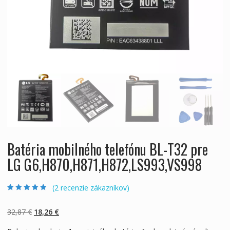
Batéria mobilného telefónu BL-T32 pre
LG G6,H870,H871,H872,LS993,VS998
(
2
recenzie zákazníkov)
Hodnotenie
2
4.50
z 5 na
základe
Pôvodná
Aktuálna
32,87
€
18,26
€
zákazníckych
recenzií
cena
cena