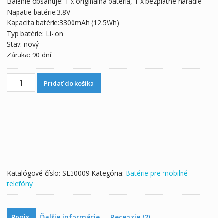
Balenie obsahuje: 1 x originálna batéria, 1 x bezplatné náradie
bola:
je:
Napätie batérie:3.8V
32,87 €.
18,26 €.
Kapacita batérie:3300mAh (12.5Wh)
Typ batérie: Li-ion
Stav: nový
Záruka: 90 dní
množstvo
Pridať do košíka
Batéria
mobilného
telefónu
BL-
T32
pre
LG
G6,H870,H871,H872,LS993,VS998
Katalógové číslo:
SL30009
Kategória:
Batérie pre mobilné
telefóny
Popis
Ďalšie informácie
Recenzie (2)