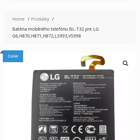
Home
Produkty
Batéria mobilného telefónu BL-T32 pre LG
G6,H870,H871,H872,LS993,VS998
ZĽAVA!