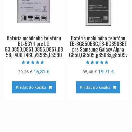
Batéria mobilného telefónu
Batéria mobilného telefónu
BL-53YH pre LG
EB-BG850BBC,EB-BG850BBE
G3,D850,D851,D855,D857,D8
pre Samsung Galaxy Alpha
58,F400,F460,VS985,LS990
G850,G8505,g8508s,g8509v
Hodnotenie
Hodnotenie
Pôvodná
Aktuálna
Pôvodná
Aktuáln
16,81
€
19,71
€
30,26
€
35,48
€
5.00
4.50
z 5
z 5
cena
cena
cena
cena
bola:
je:
bola:
je:
Pridať do košíka
Pridať do košíka
30,26 €.
16,81 €.
35,48 €.
19,71 €.