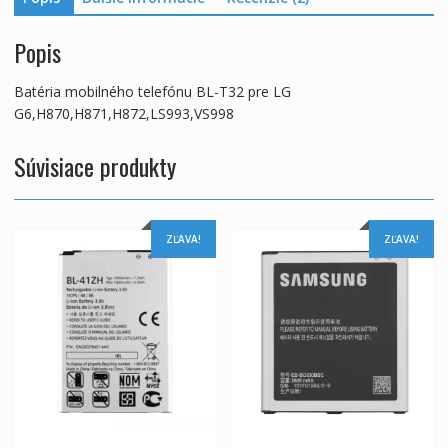
Popis
Batéria mobilného telefónu BL-T32 pre LG
G6,H870,H871,H872,LS993,VS998
Súvisiace produkty
ZĽAVA!
ZĽAVA!