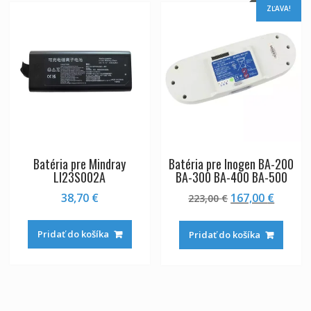
ZĽAVA!
Batéria pre Mindray
Batéria pre Inogen BA-200
LI23S002A
BA-300 BA-400 BA-500
Pôvodná
Aktuál
38,70
€
167,00
€
223,00
€
cena
cena
bola:
je:
Pridať do košíka
Pridať do košíka
223,00 €.
167,00 