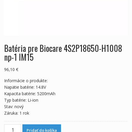
Batéria pre Biocare 4S2P18650-H1008
np-1 IM15
96,10
€
Informácie o produkte:
Napätie batérie: 14.8V
Kapacita batérie: 5200mAh
Typ batérie: Li-ion
Stav: nový
Záruka: 1 rok
množstvo
Pridať do košíka