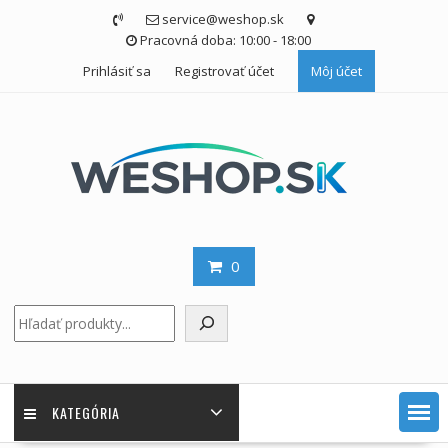
Skip
service@weshop.sk
to
Pracovná doba: 10:00 - 18:00
content
Prihlásiť sa
Registrovať účet
Môj účet
0
Hľadať
KATEGÓRIA