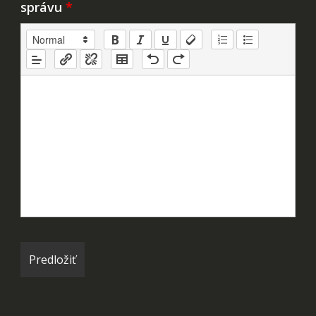
správu
*