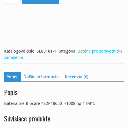
Batéria
pre
Biocare
4S2P18650-
H1008
np-
1
IM15
Katalógové číslo:
SL80181-1
Kategória:
Batérie pre zdravotnícke
zariadenia
Popis
Ďalšie informácie
Recenzie (0)
Popis
Batéria pre Biocare 4S2P18650-H1008 np-1 IM15
Súvisiace produkty