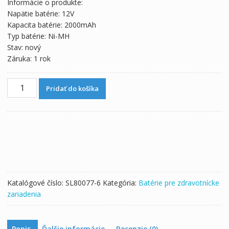
Informácie o produkte:
Napätie batérie: 12V
Kapacita batérie: 2000mAh
Typ batérie: Ni-MH
Stav: nový
Záruka: 1 rok
množstvo
Pridať do košíka
Batéria
pre
Curtis
Mathes
DV700,
FV500,
FV700,FV800,GV700,VSBS0016,
Empire
Katalógové číslo:
SL80077-6
Kategória:
Batérie pre zdravotnícke
EPP130,EPP130C,EPP130CBK
zariadenia
Popis
Ďalšie informácie
Recenzie (0)