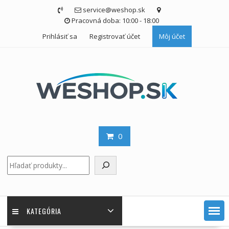
Skip
service@weshop.sk
to
Pracovná doba: 10:00 - 18:00
content
Prihlásiť sa
Registrovať účet
Môj účet
0
Hľadať
KATEGÓRIA