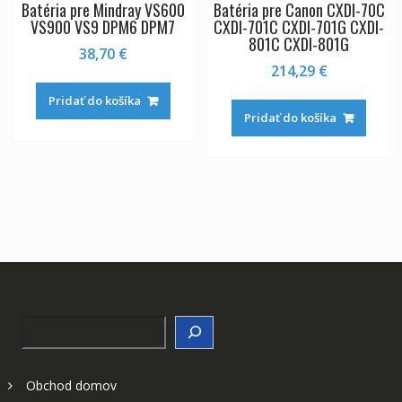
Batéria pre Mindray VS600
Batéria pre Canon CXDI-70C
VS900 VS9 DPM6 DPM7
CXDI-701C CXDI-701G CXDI-
801C CXDI-801G
38,70
€
214,29
€
Pridať do košíka
Pridať do košíka
Search
Obchod domov