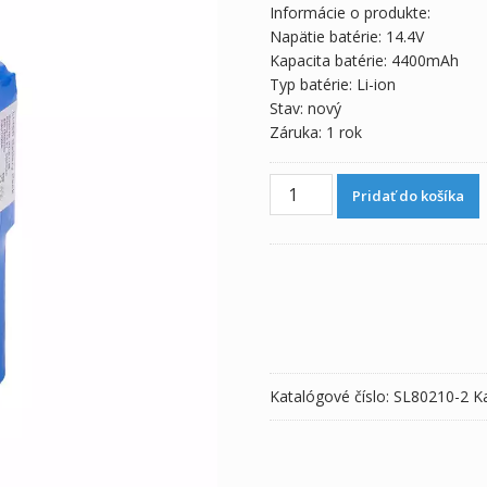
Informácie o produkte:
Napätie batérie: 14.4V
Kapacita batérie: 4400mAh
Typ batérie: Li-ion
Stav: nový
Záruka: 1 rok
množstvo
Pridať do košíka
Batéria
pre
EDANINS
ECG-
12A
ECG-
12B
Katalógové číslo:
SL80210-2
K