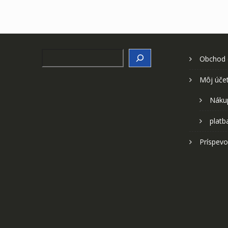
Search
Obchod
Môj úče
Náku
platb
Príspevo