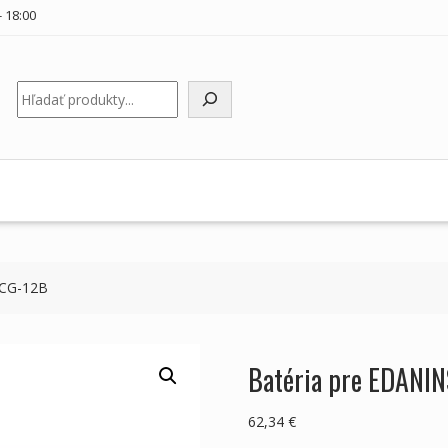
 18:00
Hľadať
ECG-12B
Batéria pre EDANI
62,34
€