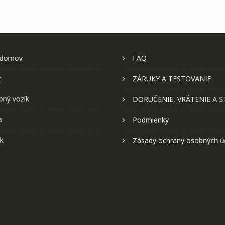
 domov
FAQ
t
ZÁRUKY A TESTOVANIE
pný vozík
DORUČENIE, VRÁTENIE A 
a
Podmienky
k
Zásady ochrany osobných ú