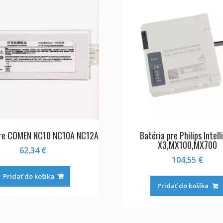
pre COMEN NC10 NC10A NC12A
Batéria pre Philips Intell
X3,MX100,MX700
62,34
€
104,55
€
Pridať do košíka
Pridať do košíka