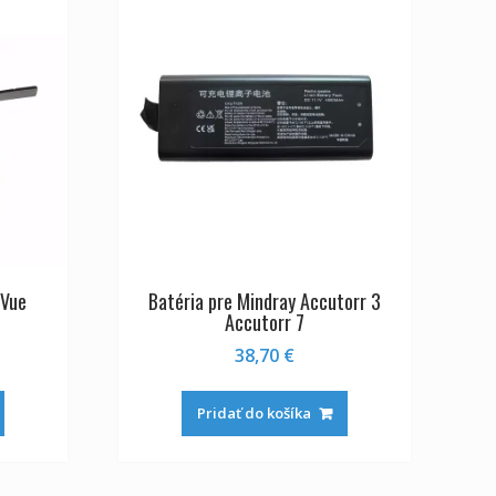
iVue
Batéria pre Mindray Accutorr 3
Accutorr 7
38,70
€
Pridať do košíka