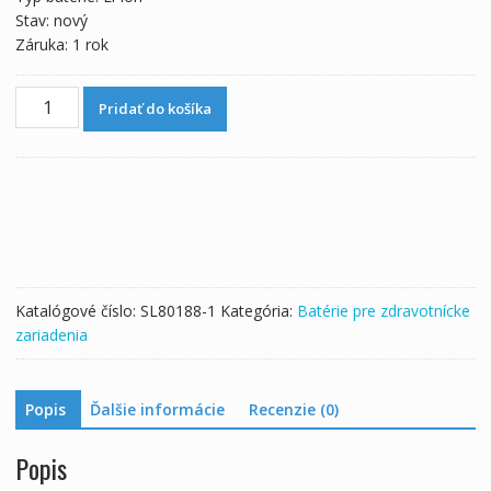
Stav: nový
Záruka: 1 rok
množstvo
Pridať do košíka
Batéria
pre
General
LB13H040
G3H
G3HI30028-
1
Katalógové číslo:
SL80188-1
Kategória:
Batérie pre zdravotnícke
zariadenia
Popis
Ďalšie informácie
Recenzie (0)
Popis