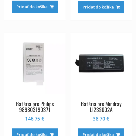
bola:
je:
Pridať do košíka
Pridať do košíka
223,00 €.
167,00 
Batéria pre Philips
Batéria pre Mindray
989803190371
LI23S002A
146,75
€
38,70
€
Pridať do košíka
Pridať do košíka