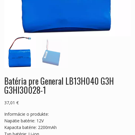
Batéria pre General LB13H040 G3H
G3HI30028-1
37,01
€
Informácie o produkte:
Napätie batérie: 12V
Kapacita batérie: 2200mAh
Typ batérie: Li-ion