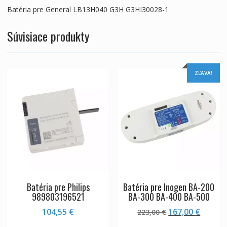
Batéria pre General LB13H040 G3H G3HI30028-1
Súvisiace produkty
ZĽAVA!
Batéria pre Philips
Batéria pre Inogen BA-200
989803196521
BA-300 BA-400 BA-500
Pôvodná
Aktuál
104,55
€
167,00
€
223,00
€
cena
cena