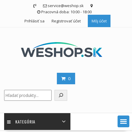
Skip
service@weshop.sk
to
Pracovná doba: 10:00 - 18:00
content
Prihlásiť sa
Registrovať účet
Môj účet
0
Hľadať
KATEGÓRIA