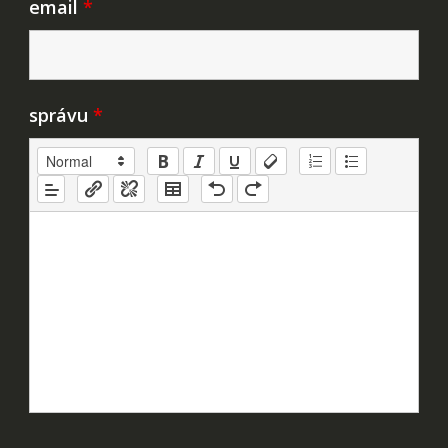
email
*
správu
*