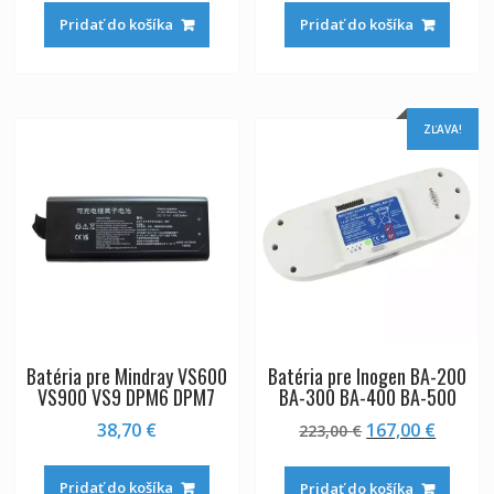
Pridať do košíka
Pridať do košíka
ZĽAVA!
Batéria pre Mindray VS600
Batéria pre Inogen BA-200
VS900 VS9 DPM6 DPM7
BA-300 BA-400 BA-500
Pôvodná
Aktuál
38,70
€
167,00
€
223,00
€
cena
cena
bola:
je:
Pridať do košíka
Pridať do košíka