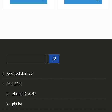
223,00 €.
167,00 
Search
Obchod domov
Môj účet
Nákupný vozík
platba