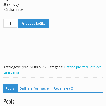
Stav: nový
Záruka: 1 rok
množstvo
Pridať do košíka
Batéria
pre
Goldway
philips
GS10
G20
G40
30E
Katalógové číslo:
SL80227-2
Kategória:
Batérie pre zdravotnícke
40E
zariadenia
Popis
Ďalšie informácie
Recenzie (0)
Popis