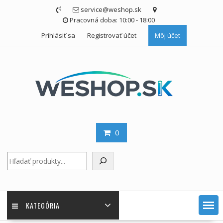
Skip
service@weshop.sk
to
Pracovná doba: 10:00 - 18:00
content
Prihlásiť sa
Registrovať účet
Môj účet
0
Hľadať
KATEGÓRIA