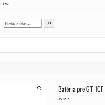
 18:00
Hľadať
Batéria pre GT-1CF
45,45
€