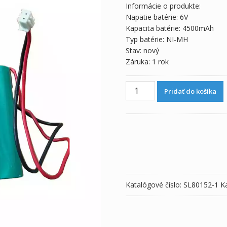
Informácie o produkte:
Napätie batérie: 6V
Kapacita batérie: 4500mAh
Typ batérie: NI-MH
Stav: nový
Záruka: 1 rok
množstvo
Pridať do košíka
Batéria
pre
GT-
1CF
Katalógové číslo:
SL80152-1
K