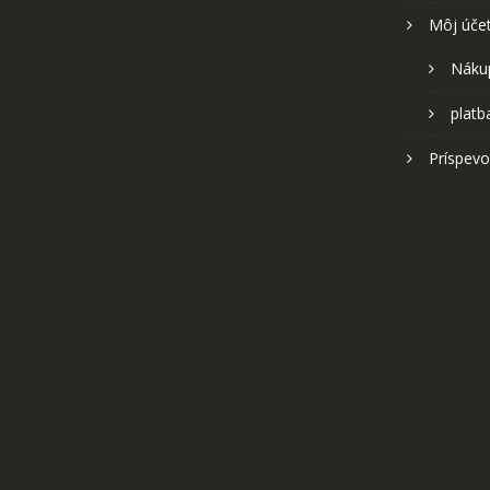
Môj úče
Náku
platb
Príspevo