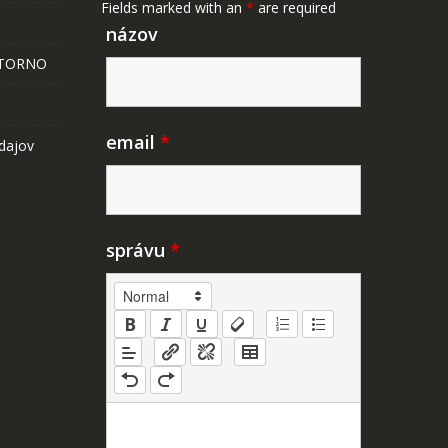
Fields marked with an
*
are required
názov
STORNO
email
*
dajov
správu
*