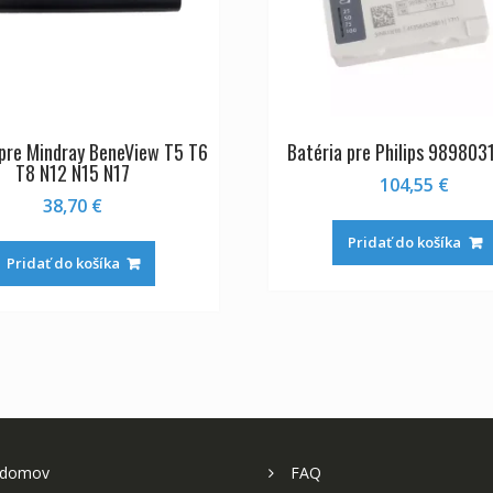
 pre Mindray BeneView T5 T6
Batéria pre Philips 98980
T8 N12 N15 N17
104,55
€
38,70
€
Pridať do košíka
Pridať do košíka
 domov
FAQ