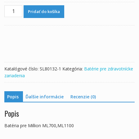
množstvo
Pridať do košíka
Batéria
pre
Million
ML700,ML1100
Katalógové číslo:
SL80132-1
Kategória:
Batérie pre zdravotnícke
zariadenia
Popis
Ďalšie informácie
Recenzie (0)
Popis
Batéria pre Million ML700,ML1100