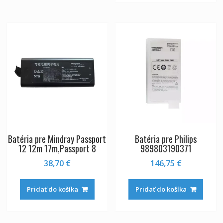
Batéria pre Mindray Passport
Batéria pre Philips
12 12m 17m,Passport 8
989803190371
38,70
€
146,75
€
Pridať do košíka
Pridať do košíka