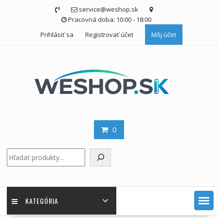
Skip
service@weshop.sk
to
Pracovná doba: 10:00 - 18:00
content
Prihlásiť sa
Registrovať účet
Môj účet
0
Hľadať
KATEGÓRIA