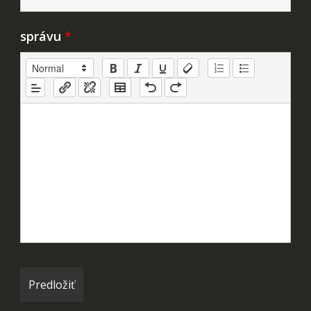
správu
*