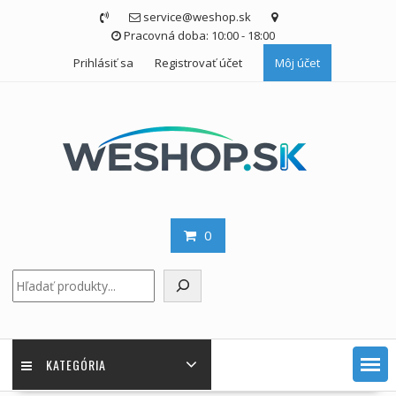
Skip
service@weshop.sk
to
Pracovná doba: 10:00 - 18:00
content
Prihlásiť sa
Registrovať účet
Môj účet
0
Hľadať
KATEGÓRIA