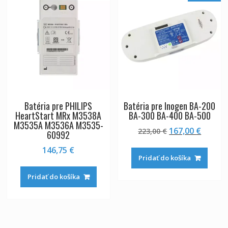
Batéria pre PHILIPS
Batéria pre Inogen BA-200
HeartStart MRx M3538A
BA-300 BA-400 BA-500
M3535A M3536A M3535-
Pôvodná
Aktuál
167,00
€
223,00
€
60992
cena
cena
146,75
€
bola:
je:
Pridať do košíka
223,00 €.
167,00 
Pridať do košíka