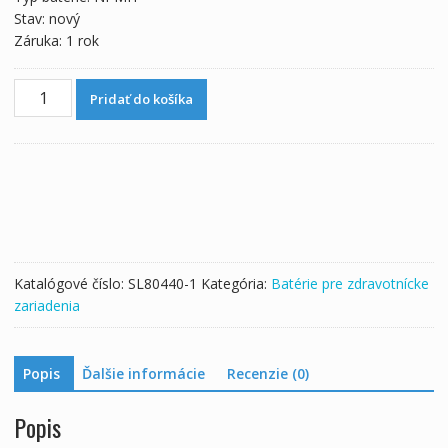
Stav: nový
Záruka: 1 rok
množstvo
Pridať do košíka
Batéria
pre
MJ09.01
MOM11464
MCP9819-
065
Katalógové číslo:
SL80440-1
Kategória:
Batérie pre zdravotnícke
zariadenia
Popis
Ďalšie informácie
Recenzie (0)
Popis