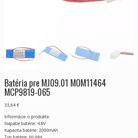
Batéria pre MJ09.01 MOM11464
MCP9819-065
33,64
€
Informácie o produkte:
Napätie batérie: 4.8V
Kapacita batérie: 2000mAh
Typ batérie: NI-MH