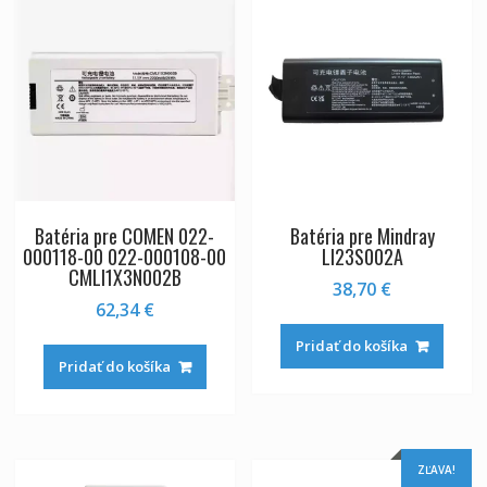
Batéria pre COMEN 022-
Batéria pre Mindray
000118-00 022-000108-00
LI23S002A
CMLI1X3N002B
38,70
€
62,34
€
Pridať do košíka
Pridať do košíka
ZĽAVA!