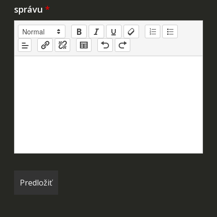
správu
*