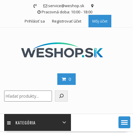
Skip
service@weshop.sk
to
Pracovná doba: 10:00 - 18:00
content
Prihlásiť sa
Registrovať účet
Môj účet
0
Hľadať
KATEGÓRIA