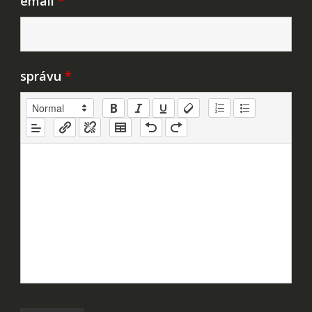
email
*
správu
*