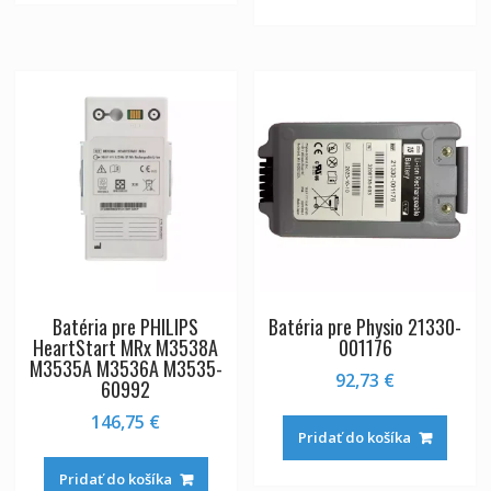
Batéria pre PHILIPS
Batéria pre Physio 21330-
HeartStart MRx M3538A
001176
M3535A M3536A M3535-
92,73
€
60992
146,75
€
Pridať do košíka
Pridať do košíka