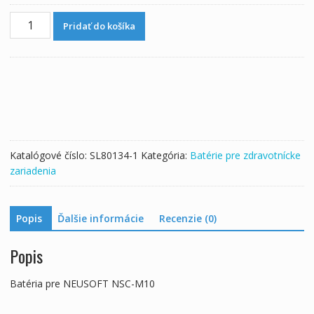
množstvo
Pridať do košíka
Batéria
pre
NEUSOFT
NSC-
M10
Katalógové číslo:
SL80134-1
Kategória:
Batérie pre zdravotnícke
zariadenia
Popis
Ďalšie informácie
Recenzie (0)
Popis
Batéria pre NEUSOFT NSC-M10