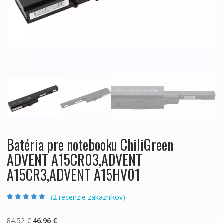
Batéria pre notebooku ChiliGreen
ADVENT A15CR03,ADVENT
A15CR3,ADVENT A15HV01
(
2
recenzie zákazníkov)
Hodnotenie
2
4.50
z 5 na
základe
Pôvodná
Aktuálna
84,52
€
46,96
€
zákazníckych