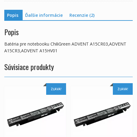
Popis
Ďalšie informácie
Recenzie (2)
Popis
Batéria pre notebooku ChiliGreen ADVENT A15CR03,ADVENT
A15CR3,ADVENT A15HV01
Súvisiace produkty
ZĽAVA!
ZĽAVA!