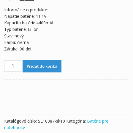
recenzií
cena
cena
Informácie o produkte:
bola:
je:
Napätie batérie: 11.1V
84,52 €.
46,96 €.
Kapacita batérie:4400mAh
Typ batérie: Li-ion
Stav: nový
Farba: čierna
Záruka: 90 dní
množstvo
Pridať do košíka
Batéria
pre
notebooku
ChiliGreen
ADVENT
A15CR03,ADVENT
A15CR3,ADVENT
A15HV01
Katalógové číslo:
SL10087-sk10
Kategória:
Batérie pre
notebooky