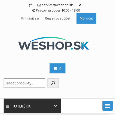
Skip
service@weshop.sk
to
Pracovná doba: 10:00 - 18:00
content
Prihlásiť sa
Registrovať účet
Môj účet
0
Hľadať
KATEGÓRIA