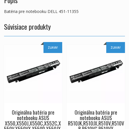
Batéria pre notebooku DELL 451-11355
Súvisiace produkty
ZĽAVA!
ZĽAVA!
Originálna batéria pre
Originálna batéria pre
notebooku ASUS
notebooku ASUS
X550,X550J,X550C,X552C,X
R510JK,R510JX,R510V,R510V
550V,X550VX,X550D,X550JX,
B,R510VC,R510VX