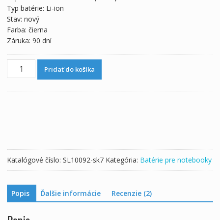
Typ batérie: Li-ion
Stav: nový
Farba: čierna
Záruka: 90 dní
množstvo
Pridať do košíka
Batéria
pre
notebooku
DELL
451-
11355
Katalógové číslo:
SL10092-sk7
Kategória:
Batérie pre notebooky
Popis
Ďalšie informácie
Recenzie (2)
Popis