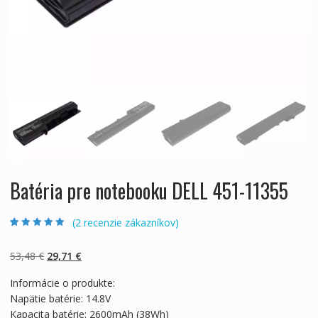
Batéria pre notebooku DELL 451-11355
(
2
recenzie zákazníkov)
Hodnotenie
2
5.00
z 5 na základe
zákazníckych
Pôvodná
Aktuálna
53,48
€
29,71
€
recenzií
cena
cena
Informácie o produkte:
bola:
je:
Napätie batérie: 14.8V
53,48 €.
29,71 €.
Kapacita batérie: 2600mAh (38Wh)