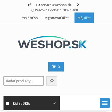
Skip
service@weshop.sk
to
Pracovná doba: 10:00 - 18:00
content
Prihlásiť sa
Registrovať účet
Môj účet
0
Hľadať
KATEGÓRIA