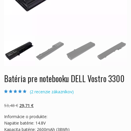
Batéria pre notebooku DELL Vostro 3300
(
2
recenzie zákazníkov)
Hodnotenie
2
4.50
z 5 na
základe
Pôvodná
Aktuálna
53,48
€
29,71
€
zákazníckych
recenzií
cena
cena
Informácie o produkte:
bola:
je:
Napätie batérie: 14.8V
53,48 €.
29,71 €.
Kapacita batérie: 2600mAh (38Wh)