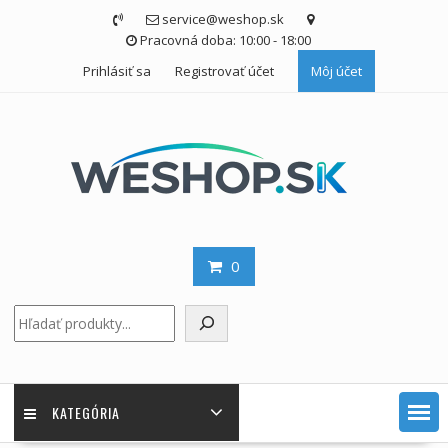
Skip
service@weshop.sk
to
Pracovná doba: 10:00 - 18:00
content
Prihlásiť sa
Registrovať účet
Môj účet
0
Hľadať
KATEGÓRIA