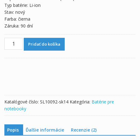
Typ batérie: Li-ion
Stav: nový
Farba: čierna
Záruka: 90 dní
množstvo
Pridať do košíka
Batéria
pre
notebooku
DELL
Vostro
3300
Katalógové číslo:
SL10092-sk14
Kategória:
Batérie pre
notebooky
Popis
Ďalšie informácie
Recenzie (2)