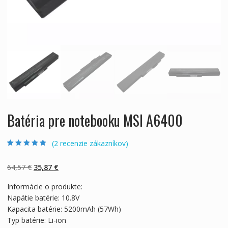
Batéria pre notebooku MSI A6400
(
2
recenzie zákazníkov)
Hodnotenie
2
4.50
z 5 na
základe
Pôvodná
Aktuálna
64,57
€
35,87
€
zákazníckych
recenzií
cena
cena
Informácie o produkte:
bola:
je:
Napätie batérie: 10.8V
64,57 €.
35,87 €.
Kapacita batérie: 5200mAh (57Wh)
Typ batérie: Li-ion