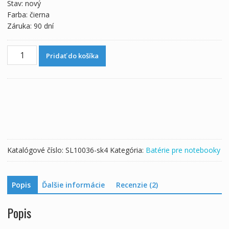
Stav: nový
Farba: čierna
Záruka: 90 dní
množstvo
Pridať do košíka
Batéria
pre
notebooku
MSI
A6400
Katalógové číslo:
SL10036-sk4
Kategória:
Batérie pre notebooky
Popis
Ďalšie informácie
Recenzie (2)
Popis