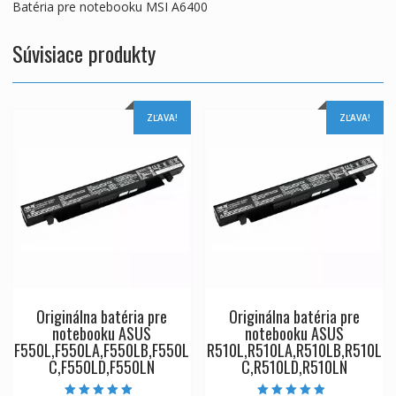
Batéria pre notebooku MSI A6400
Súvisiace produkty
ZĽAVA!
ZĽAVA!
Originálna batéria pre
Originálna batéria pre
notebooku ASUS
notebooku ASUS
F550L,F550LA,F550LB,F550L
R510L,R510LA,R510LB,R510L
C,F550LD,F550LN
C,R510LD,R510LN