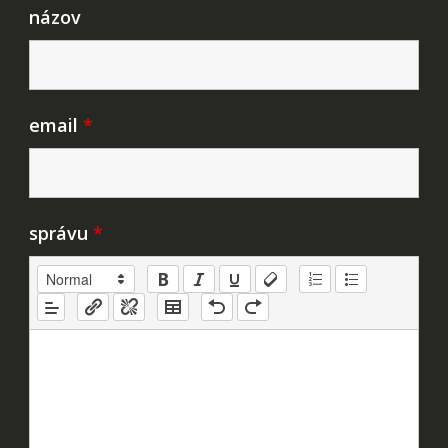
názov
email
*
správu
*