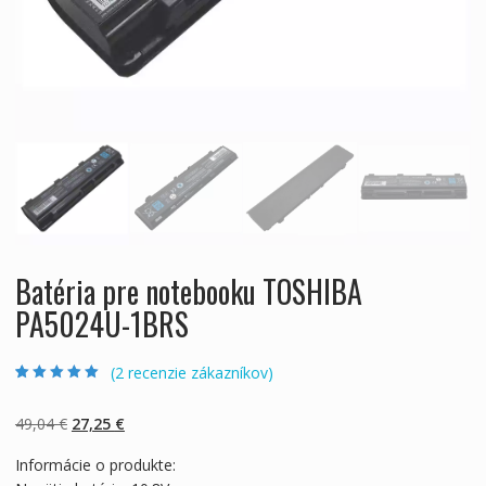
Batéria pre notebooku TOSHIBA
PA5024U-1BRS
(
2
recenzie zákazníkov)
Hodnotenie
2
5.00
z 5 na základe
zákazníckych
Pôvodná
Aktuálna
49,04
€
27,25
€
recenzií
cena
cena
Informácie o produkte:
bola:
je: