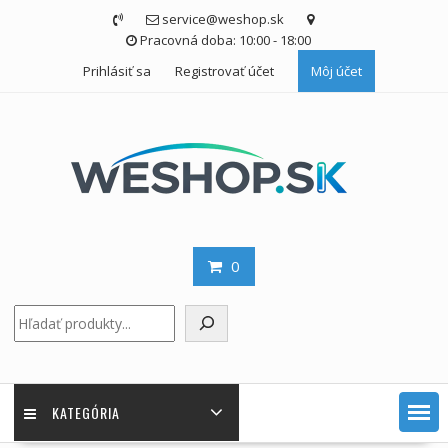
Skip
service@weshop.sk
to
Pracovná doba: 10:00 - 18:00
content
Prihlásiť sa
Registrovať účet
Môj účet
0
Hľadať
KATEGÓRIA