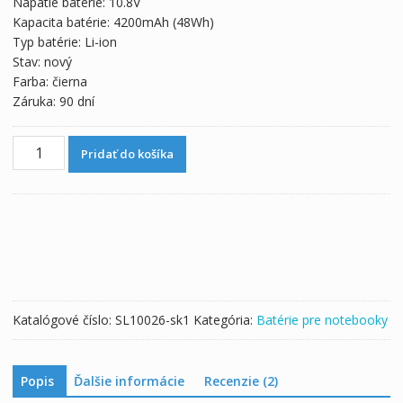
Napätie batérie: 10.8V
49,04 €.
27,25 €.
Kapacita batérie: 4200mAh (48Wh)
Typ batérie: Li-ion
Stav: nový
Farba: čierna
Záruka: 90 dní
množstvo
Pridať do košíka
Batéria
pre
notebooku
TOSHIBA
PA5024U-
1BRS
Katalógové číslo:
SL10026-sk1
Kategória:
Batérie pre notebooky
Popis
Ďalšie informácie
Recenzie (2)