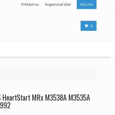
Prihlásiť sa
Registrovať účet
Môj účet
0
PS HeartStart MRx M3538A M3535A
0992