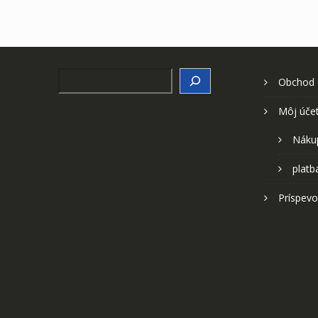
Search
Obchod
Môj úče
Náku
platb
Príspevo