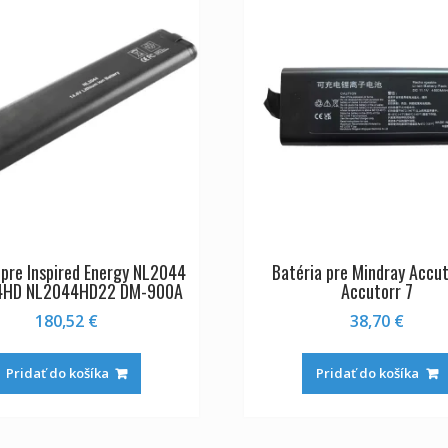
 pre Inspired Energy NL2044
Batéria pre Mindray Accut
4HD NL2044HD22 DM-900A
Accutorr 7
180,52
€
38,70
€
Pridať do košíka
Pridať do košíka