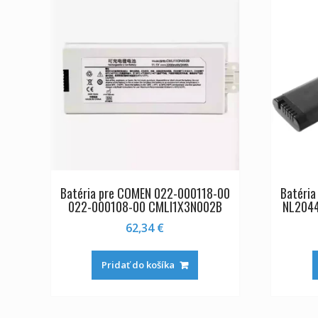
Batéria pre COMEN 022-000118-00
Batéria
022-000108-00 CMLI1X3N002B
NL204
62,34
€
Pridať do košíka