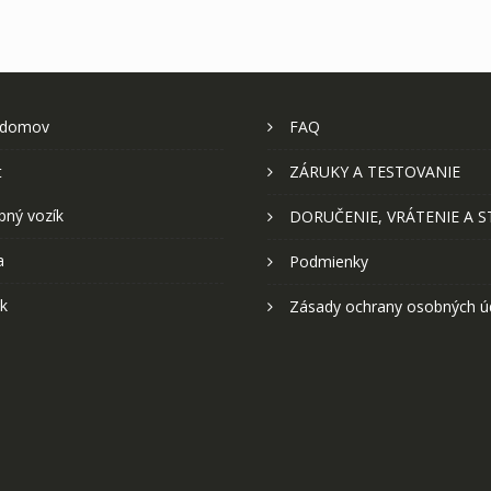
 domov
FAQ
t
ZÁRUKY A TESTOVANIE
pný vozík
DORUČENIE, VRÁTENIE A 
a
Podmienky
k
Zásady ochrany osobných ú