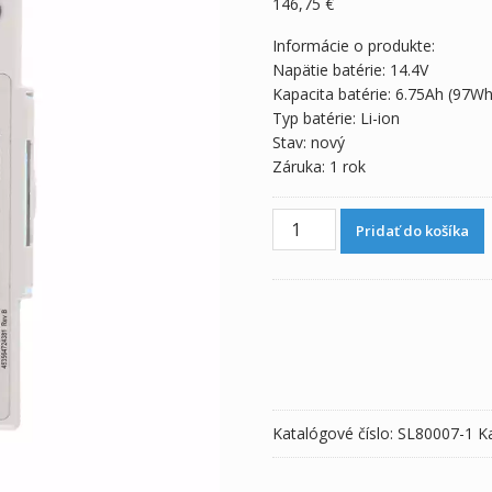
146,75
€
Informácie o produkte:
Napätie batérie: 14.4V
Kapacita batérie: 6.75Ah (97Wh
Typ batérie: Li-ion
Stav: nový
Záruka: 1 rok
množstvo
Pridať do košíka
Batéria
pre
PHILIPS
HeartStart
MRx
M3538A
M3535A
M3536A
Katalógové číslo:
SL80007-1
K
M3535-
60992