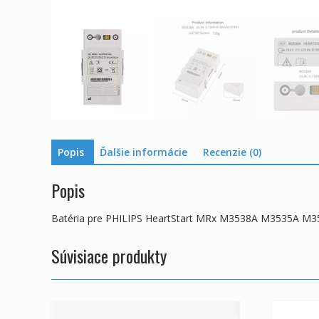
Popis
Ďalšie informácie
Recenzie (0)
Popis
Batéria pre PHILIPS HeartStart MRx M3538A M3535A M
Súvisiace produkty