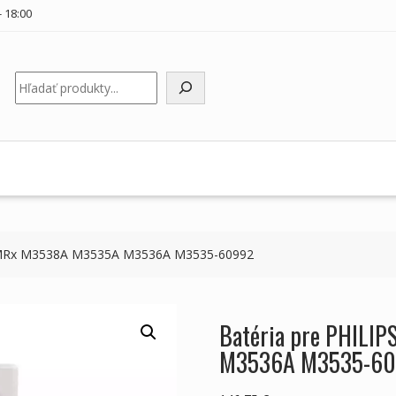
 18:00
Hľadať
rt MRx M3538A M3535A M3536A M3535-60992
Batéria pre PHILI
M3536A M3535-6