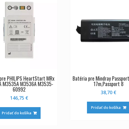
 pre PHILIPS HeartStart MRx
Batéria pre Mindray Passpor
A M3535A M3536A M3535-
17m,Passport 8
60992
38,70
€
146,75
€
Pridať do košíka
Pridať do košíka