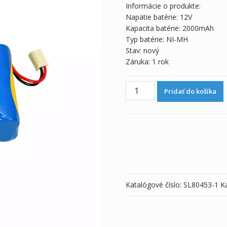
Informácie o produkte:
Napätie batérie: 12V
Kapacita batérie: 2000mAh
Typ batérie: NI-MH
Stav: nový
Záruka: 1 rok
množstvo
Pridať do košíka
Batéria
pre
TOP
BP-
53
BP-
22
Katalógové číslo:
SL80453-1
K