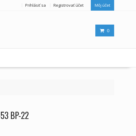
Prihlásiť sa
Registrovať účet
Môj účet
0
-53 BP-22