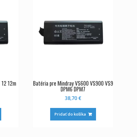
t 12 12m
Batéria pre Mindray VS600 VS900 VS9
DPM6 DPM7
38,70
€
Pridať do košíka