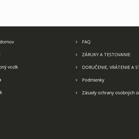
 domov
FAQ
t
ZÁRUKY A TESTOVANIE
pný vozík
DORUČENIE, VRÁTENIE A 
a
Podmienky
k
Zásady ochrany osobných ú