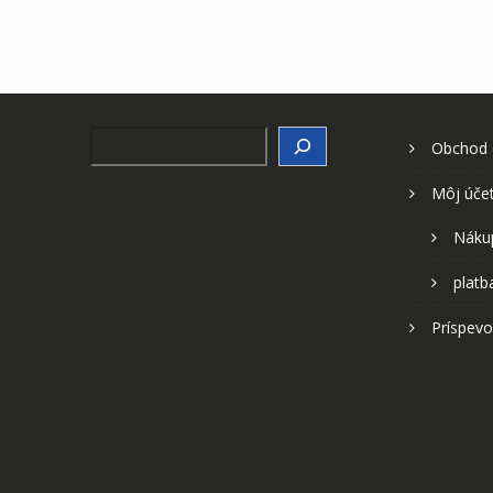
Search
Obchod
Môj úče
Náku
platb
Príspevo