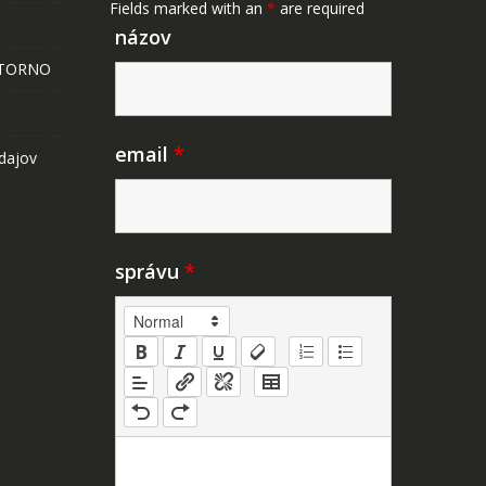
Fields marked with an
*
are required
názov
STORNO
email
*
dajov
správu
*