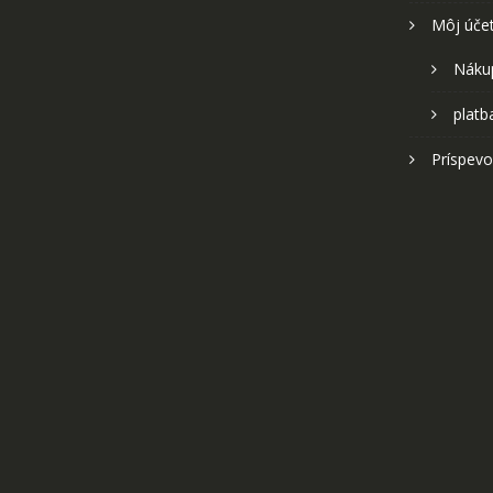
Môj úče
Náku
platb
Príspevo