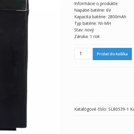
Informácie o produkte:
Napätie batérie: 6V
Kapacita batérie: 2800mAh
Typ batérie: NI-MH
Stav: nový
Záruka: 1 rok
množstvo
Pridať do košíka
Batéria
pre
Ulco
Medical
EV500
Ventilator,MK.5EL
Katalógové číslo:
SL80539-1
K