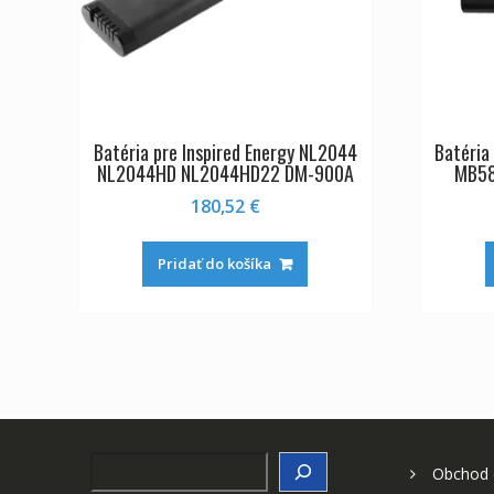
Batéria pre Inspired Energy NL2044
Batéria
NL2044HD NL2044HD22 DM-900A
MB58
180,52
€
Pridať do košíka
Search
Obchod