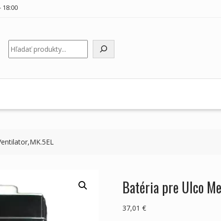
 18:00
Hľadať
Ventilator,MK.5EL
Batéria pre Ulco M
37,01
€