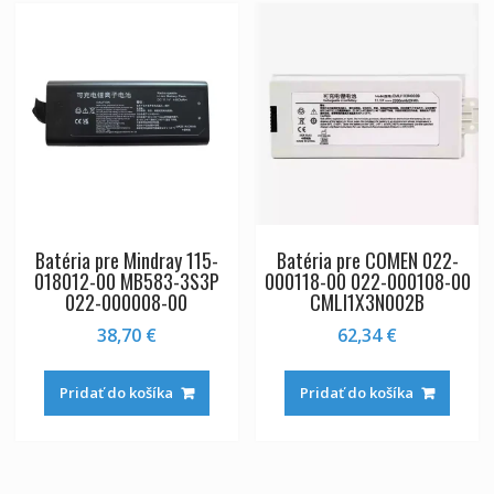
Batéria pre Mindray 115-
Batéria pre COMEN 022-
018012-00 MB583-3S3P
000118-00 022-000108-00
022-000008-00
CMLI1X3N002B
38,70
€
62,34
€
Pridať do košíka
Pridať do košíka