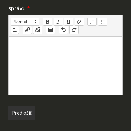
správu
*