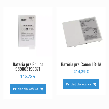
Batéria pre Philips
Batéria pre Canon LB-1A
989803190371
214,29
€
146,75
€
Pridať do košíka
Pridať do košíka