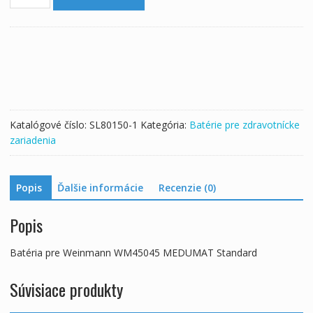
Batéria
pre
Weinmann
WM45045
MEDUMAT
Standard
Katalógové číslo:
SL80150-1
Kategória:
Batérie pre zdravotnícke
zariadenia
Popis
Ďalšie informácie
Recenzie (0)
Popis
Batéria pre Weinmann WM45045 MEDUMAT Standard
Súvisiace produkty