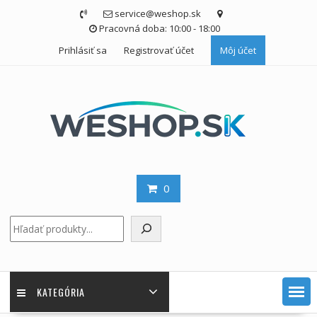
Skip
service@weshop.sk
to
Pracovná doba: 10:00 - 18:00
content
Prihlásiť sa
Registrovať účet
Môj účet
0
Hľadať
KATEGÓRIA