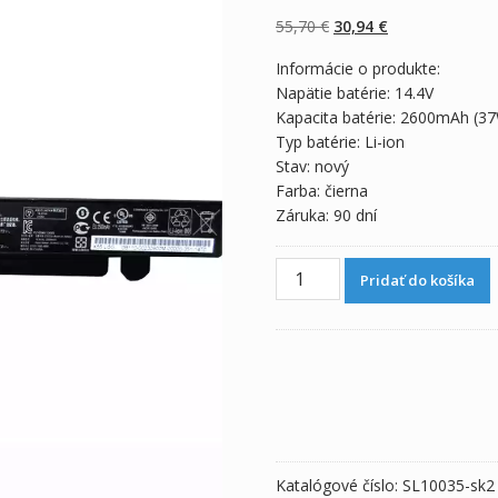
z 5 na základe
zákazníckych
Pôvodná
Aktuálna
55,70
€
30,94
€
recenzií
cena
cena
Informácie o produkte:
bola:
je:
Napätie batérie: 14.4V
55,70 €.
30,94 €.
Kapacita batérie: 2600mAh (3
Typ batérie: Li-ion
Stav: nový
Farba: čierna
Záruka: 90 dní
množstvo
Pridať do košíka
Originálna
batéria
pre
notebooku
ASUS
A41-
X550
Katalógové číslo:
SL10035-sk2