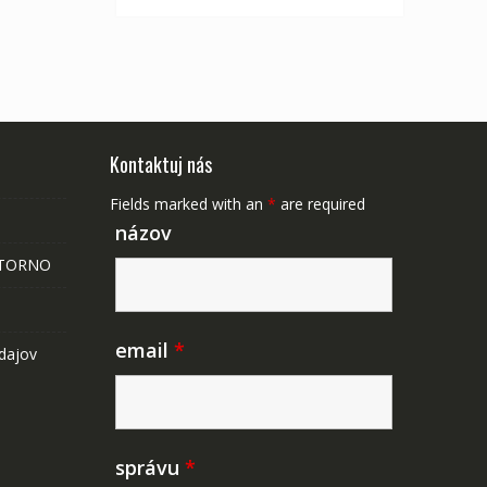
Kontaktuj nás
Fields marked with an
*
are required
názov
STORNO
email
*
dajov
správu
*