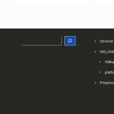
Search
Obchod
Môj úče
Náku
platb
Príspevo