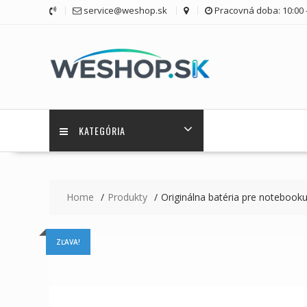
Skip
service@weshop.sk
Pracovná doba: 10:00 -
to
content
KATEGÓRIA
Home
Produkty
Originálna batéria pre noteboo
ZĽAVA!