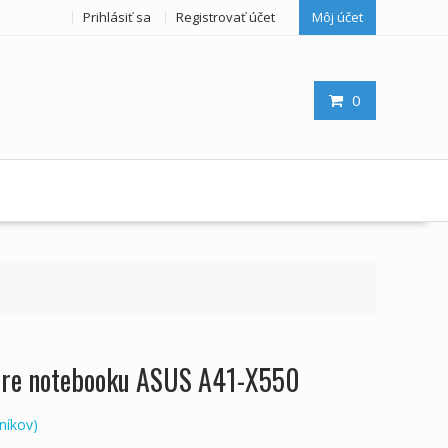
Prihlásiť sa
Registrovať účet
Môj účet
0
 pre notebooku ASUS A41-X550
níkov)