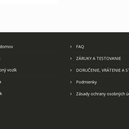
 domov
FAQ
t
ZÁRUKY A TESTOVANIE
pný vozík
DORUČENIE, VRÁTENIE A 
a
Podmienky
k
Zásady ochrany osobných ú