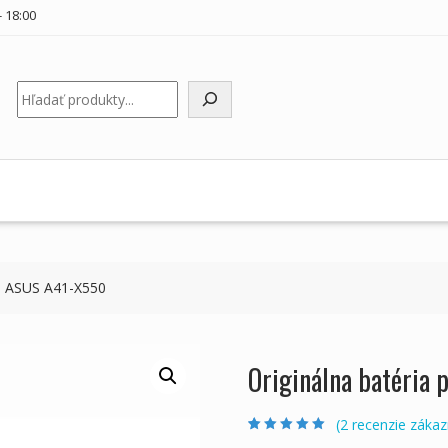
 18:00
Hľadať
ku ASUS A41-X550
Originálna batéria
(
2
recenzie zákaz
Hodnotenie
2
5.00