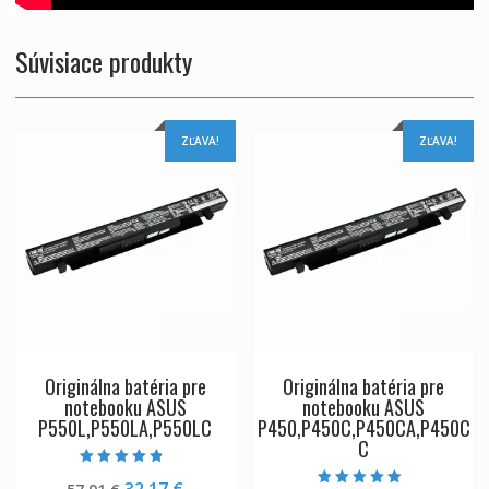
Súvisiace produkty
ZĽAVA!
ZĽAVA!
Originálna batéria pre
Originálna batéria pre
notebooku ASUS
notebooku ASUS
P550L,P550LA,P550LC
P450,P450C,P450CA,P450C
C
Hodnotenie
Pôvodná
Aktuálna
32,17
€
4.50