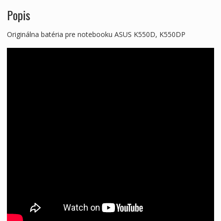
Popis
Originálna batéria pre notebooku ASUS K550D, K550DP