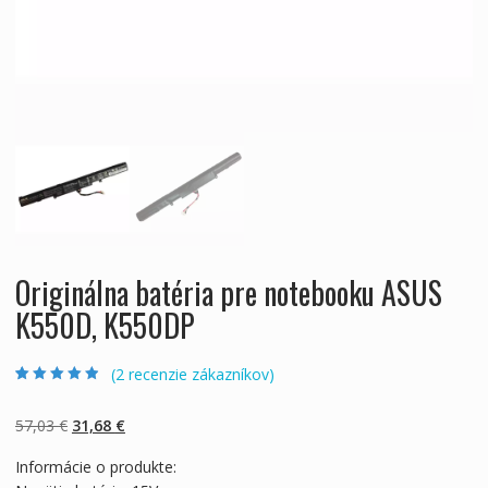
Originálna batéria pre notebooku ASUS
K550D, K550DP
(
2
recenzie zákazníkov)
Hodnotenie
2
4.50
z 5 na
základe
Pôvodná
Aktuálna
57,03
€
31,68
€
zákazníckych
recenzií
cena
cena
Informácie o produkte:
bola:
je: