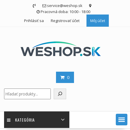
Skip
service@weshop.sk
to
Pracovná doba: 10:00 - 18:00
content
Prihlásiť sa
Registrovať účet
Môj účet
0
Hľadať
KATEGÓRIA