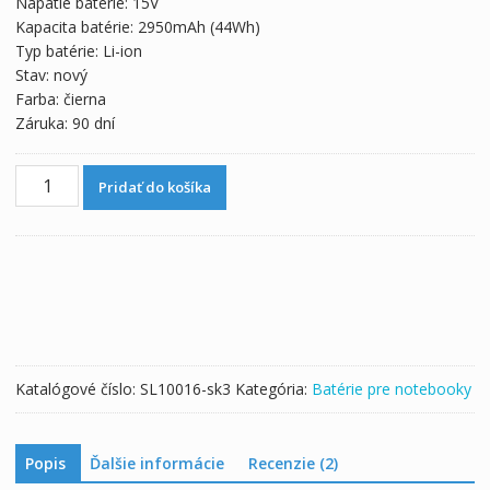
Napätie batérie: 15V
57,03 €.
31,68 €.
Kapacita batérie: 2950mAh (44Wh)
Typ batérie: Li-ion
Stav: nový
Farba: čierna
Záruka: 90 dní
množstvo
Pridať do košíka
Originálna
batéria
pre
notebooku
ASUS
K550D,
K550DP
Katalógové číslo:
SL10016-sk3
Kategória:
Batérie pre notebooky
Popis
Ďalšie informácie
Recenzie (2)