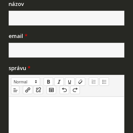
názov
email
*
správu
*