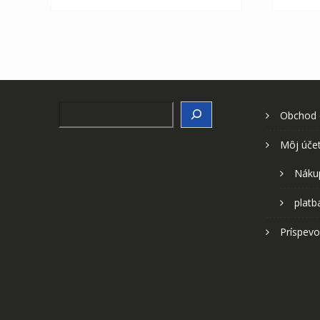
Search
Obchod
Môj úče
Náku
platb
Príspevo