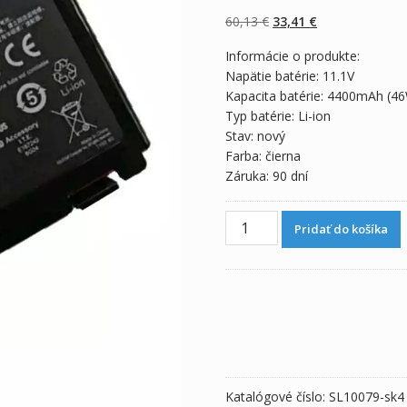
z 5 na základe
zákazníckych
Pôvodná
Aktuálna
60,13
€
33,41
€
recenzií
cena
cena
Informácie o produkte:
bola:
je:
Napätie batérie: 11.1V
60,13 €.
33,41 €.
Kapacita batérie: 4400mAh (4
Typ batérie: Li-ion
Stav: nový
Farba: čierna
Záruka: 90 dní
množstvo
Pridať do košíka
Originálna
batéria
pre
notebooku
ASUS
LOA2016
Katalógové číslo:
SL10079-sk4