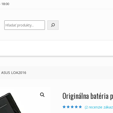
 18:00
Hľadať
ku ASUS LOA2016
Originálna batéria
(
2
recenzie zákaz
Hodnotenie
2
5.00