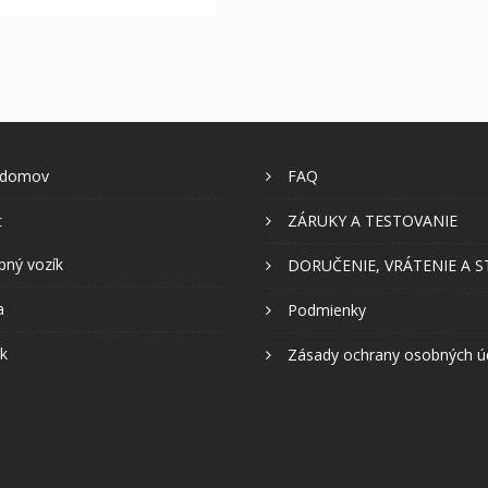
 domov
FAQ
t
ZÁRUKY A TESTOVANIE
pný vozík
DORUČENIE, VRÁTENIE A 
a
Podmienky
k
Zásady ochrany osobných ú