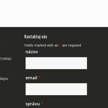
Kontaktuj nás
Fields marked with an
*
are required
názov
STORNO
email
*
dajov
správu
*