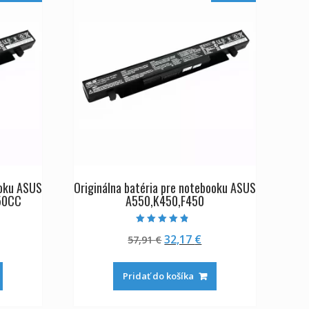
ooku ASUS
Originálna batéria pre notebooku ASUS
50CC
A550,K450,F450
Hodnotenie
tuálna
Pôvodná
Aktuálna
32,17
€
57,91
€
4.50
z 5
na
cena
cena
:
bola:
je:
Pridať do košíka
,17 €.
57,91 €.
32,17 €.