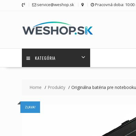
Skip
service@weshop.sk
Pracovná doba: 10:00 -
to
content
KATEGÓRIA
Home
Produkty
Originálna batéria pre noteboo
ZĽAVA!