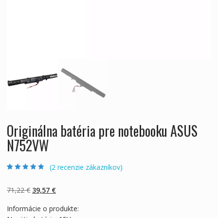
Originálna batéria pre notebooku ASUS
N752VW
(
2
recenzie zákazníkov)
Hodnotenie
2
4.50
z 5 na
základe
Pôvodná
Aktuálna
71,22
€
39,57
€
zákazníckych
recenzií
cena
cena
Informácie o produkte:
bola:
je: