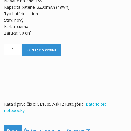
Napätie batérie: 15V
71,22 €.
39,57 €.
Kapacita batérie: 3200mAh (48Wh)
Typ batérie: Li-ion
Stav: nový
Farba: čierna
Záruka: 90 dní
množstvo
Pridať do košíka
Originálna
batéria
pre
notebooku
ASUS
N752VW
Katalógové číslo:
SL10057-sk12
Kategória:
Batérie pre
notebooky
Popis
Ďalšie informácie
Recenzie (2)