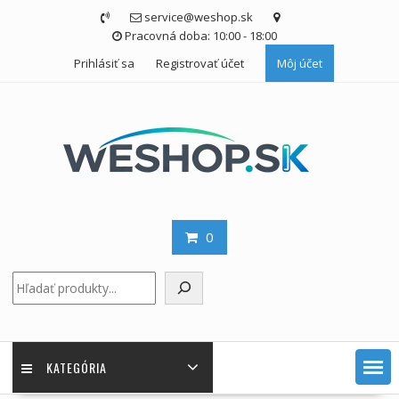
Skip
service@weshop.sk
to
Pracovná doba: 10:00 - 18:00
content
Prihlásiť sa
Registrovať účet
Môj účet
0
Hľadať
KATEGÓRIA