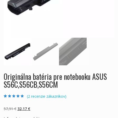
Originálna batéria pre notebooku ASUS
S56C,S56CB,S56CM
(
2
recenzie zákazníkov)
Hodnotenie
2
4.50
z 5 na
základe
Pôvodná
Aktuálna
57,91
€
32,17
€
zákazníckych
recenzií
cena
cena