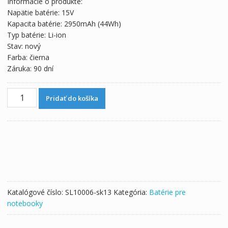
Informácie o produkte:
bola:
je:
Napätie batérie: 15V
57,91 €.
32,17 €.
Kapacita batérie: 2950mAh (44Wh)
Typ batérie: Li-ion
Stav: nový
Farba: čierna
Záruka: 90 dní
množstvo
Pridať do košíka
Originálna
batéria
pre
notebooku
ASUS
S56C,S56CB,S56CM
Katalógové číslo:
SL10006-sk13
Kategória:
Batérie pre
notebooky