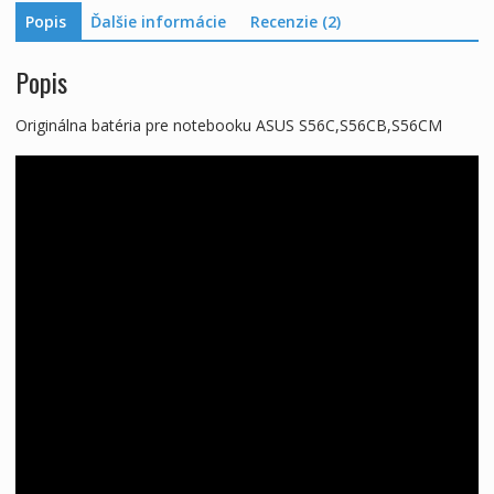
Popis
Ďalšie informácie
Recenzie (2)
Popis
Originálna batéria pre notebooku ASUS S56C,S56CB,S56CM