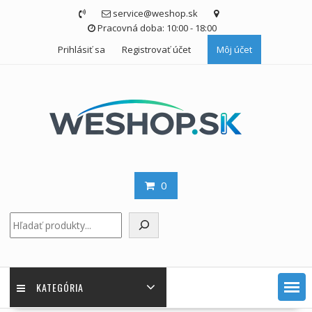
Skip
service@weshop.sk
to
Pracovná doba: 10:00 - 18:00
content
Prihlásiť sa
Registrovať účet
Môj účet
0
Hľadať
KATEGÓRIA