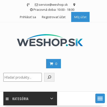
Skip
service@weshop.sk
to
Pracovná doba: 10:00 - 18:00
content
Prihlásiť sa
Registrovať účet
Môj účet
0
Hľadať
KATEGÓRIA