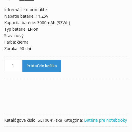
cena
cena
Informácie o produkte:
bola:
je:
Napätie batérie: 11.25V
55,70 €.
30,94 €.
Kapacita batérie: 3000mAh (33Wh)
Typ batérie: Li-ion
Stav: nový
Farba: čierna
Záruka: 90 dní
množstvo
Pridať do košíka
Originálna
batéria
pre
notebooku
ASUS
VivoBook
X200,X200M,X200MA,X200CA
Katalógové číslo:
SL10041-sk8
Kategória:
Batérie pre notebooky