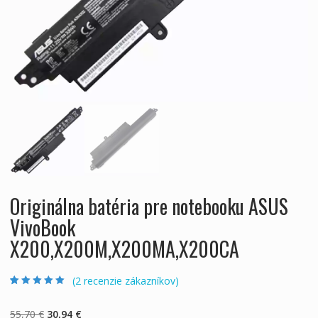
Originálna batéria pre notebooku ASUS
VivoBook
X200,X200M,X200MA,X200CA
(
2
recenzie zákazníkov)
Hodnotenie
2
5.00
z 5 na základe
zákazníckych
Pôvodná
Aktuálna
55,70
€
30,94
€
recenzií