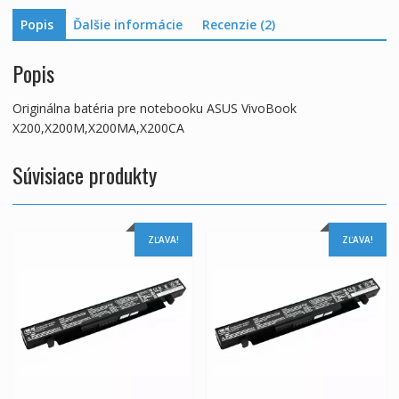
Popis
Ďalšie informácie
Recenzie (2)
Popis
Originálna batéria pre notebooku ASUS VivoBook
X200,X200M,X200MA,X200CA
Súvisiace produkty
ZĽAVA!
ZĽAVA!