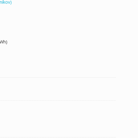
níkov)
0Wh)