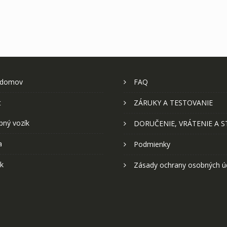
 domov
FAQ
t
ZÁRUKY A TESTOVANIE
pný vozík
DORUČENIE, VRÁTENIE A 
a
Podmienky
k
Zásady ochrany osobných ú