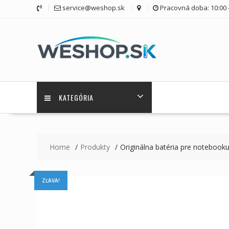
Skip
service@weshop.sk
Pracovná doba: 10:00 -
to
content
KATEGÓRIA
Home
Produkty
Originálna batéria pre noteboo
ZĽAVA!