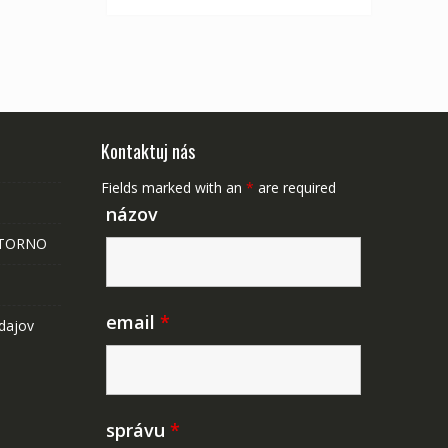
Kontaktuj nás
Fields marked with an
*
are required
názov
STORNO
email
*
dajov
správu
*