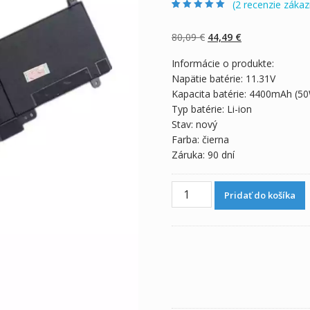
(
2
recenzie zákaz
Hodnotenie
2
5.00
z 5 na základe
zákazníckych
Pôvodná
Aktuálna
80,09
€
44,49
€
recenzií
cena
cena
Informácie o produkte:
bola:
je:
Napätie batérie: 11.31V
80,09 €.
44,49 €.
Kapacita batérie: 4400mAh (5
Typ batérie: Li-ion
Stav: nový
Farba: čierna
Záruka: 90 dní
množstvo
Pridať do košíka
Originálna
batéria
pre
notebooku
ASUS
ZenBook
UX303
Series