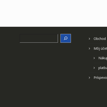
Search
Obchod
Môj úče
Náku
platb
Príspevo