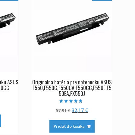
ooku ASUS
Originálna batéria pre notebooku ASUS
50CC
F550,F550C,F550CA,F550CC,F550E,F5
50EA,FX550J
tuálna
Hodnotenie
Pôvodná
Aktuálna
32,17
€
na
57,91
€
4.50
z 5
cena
cena
:
bola:
je:
,17 €.
Pridať do košíka
57,91 €.
32,17 €.