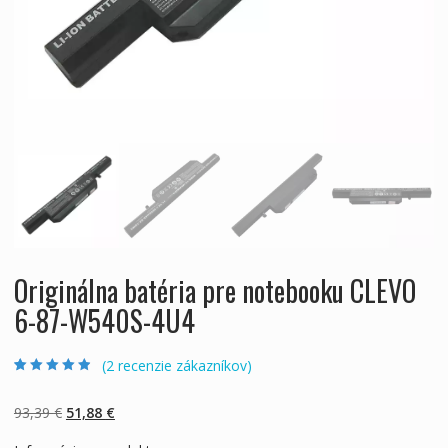
Originálna batéria pre notebooku CLEVO
6-87-W540S-4U4
(
2
recenzie zákazníkov)
Hodnotenie
2
4.50
z 5 na
základe
Pôvodná
Aktuálna
93,39
€
51,88
€
zákazníckych
recenzií
cena
cena