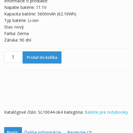
Informácie o produkte:
bola:
je:
Napätie batérie: 11.1V
93,39 €.
51,88 €.
Kapacita batérie: 5600mAh (62.16Wh)
Typ batérie: Li-ion
Stav: nový
Farba: čierna
Záruka: 90 dní
množstvo
Pridať do košíka
Originálna
batéria
pre
notebooku
CLEVO
6-
87-
W540S-
Katalógové číslo:
SL10044-sk4
Kategória:
Batérie pre notebooky
4U4
Popis
Ďalšie informácie
Recenzie (2)