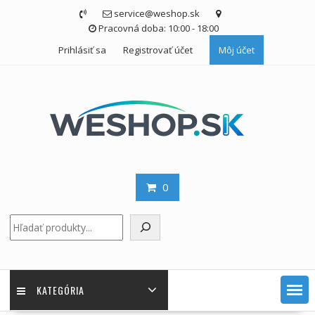
Skip
service@weshop.sk
to
Pracovná doba: 10:00 - 18:00
content
Prihlásiť sa
Registrovať účet
Môj účet
0
Hľadať
KATEGÓRIA