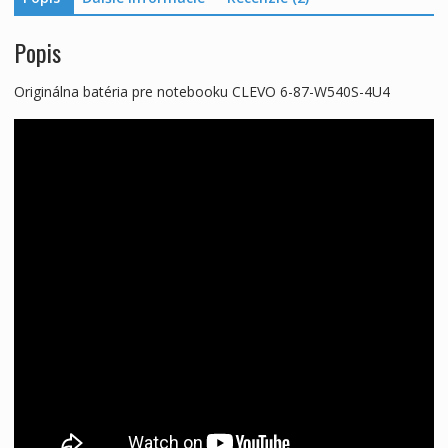
Popis
Originálna batéria pre notebooku CLEVO 6-87-W540S-4U4