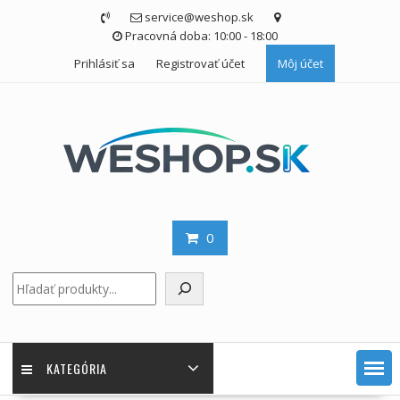
Skip
service@weshop.sk
to
Pracovná doba: 10:00 - 18:00
content
Prihlásiť sa
Registrovať účet
Môj účet
0
Hľadať
KATEGÓRIA