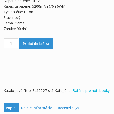
Napätie batérie: 14.8V
115,57 €.
64,20 €.
Kapacita batérie: 5200mAh (76.96Wh)
Typ batérie: Li-ion
Stav: nový
Farba: čierna
Záruka: 90 dní
množstvo
Pridať do košíka
Originálna
batéria
pre
notebooku
Clevo
6-
87-
X510S-
Katalógové číslo:
SL10027-sk6
Kategória:
Batérie pre notebooky
4J71
Popis
Ďalšie informácie
Recenzie (2)