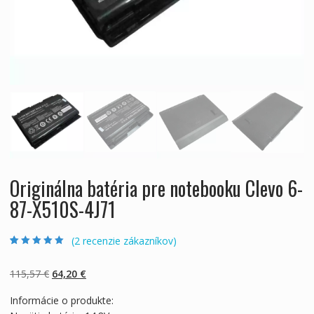
Originálna batéria pre notebooku Clevo 6-
87-X510S-4J71
(
2
recenzie zákazníkov)
Hodnotenie
2
5.00
z 5 na základe
zákazníckych
Pôvodná
Aktuálna
115,57
€
64,20
€
recenzií
cena
cena
Informácie o produkte:
bola:
je: