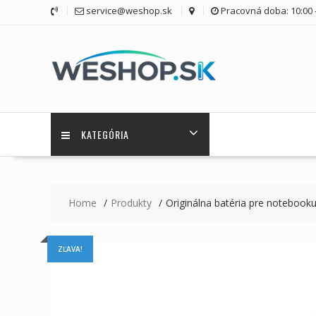
Skip
service@weshop.sk
Pracovná doba: 10:00 -
to
content
KATEGÓRIA
Home
Produkty
Originálna batéria pre noteb
ZĽAVA!