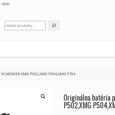
 18:00
Hľadať
ooku SCHENKER XMG P502,XMG P504,XMG P704
Originálna batéri
P502,XMG P504,X