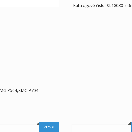
Katalógové číslo:
SL10030-sk6
P704
,XMG P504,XMG P704
ZĽAVA!