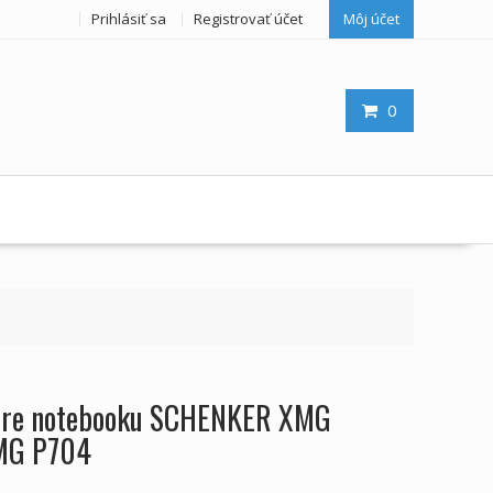
Prihlásiť sa
Registrovať účet
Môj účet
0
a pre notebooku SCHENKER XMG
MG P704