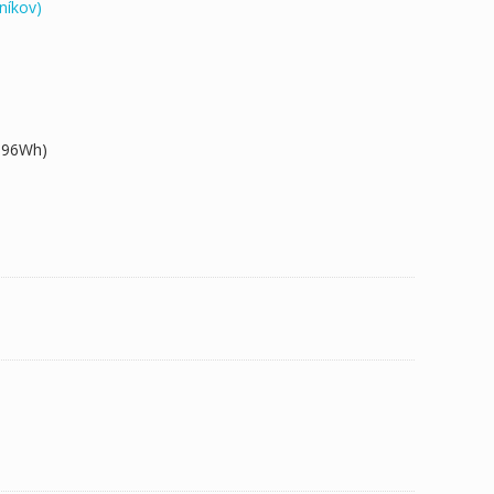
níkov)
6.96Wh)