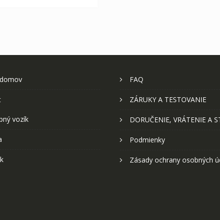
 domov
FAQ
t
ZÁRUKY A TESTOVANIE
pný vozík
DORUČENIE, VRÁTENIE A 
a
Podmienky
k
Zásady ochrany osobných ú