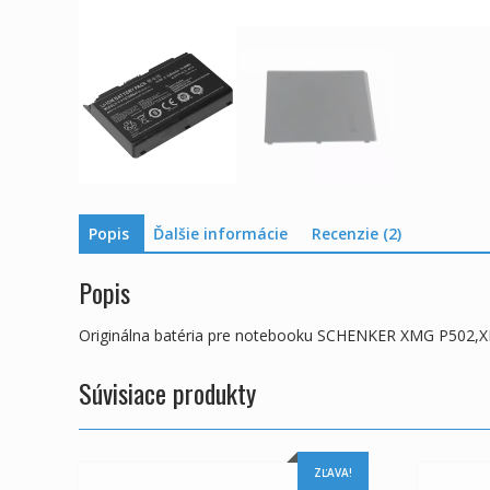
Popis
Ďalšie informácie
Recenzie (2)
Popis
Originálna batéria pre notebooku SCHENKER XMG P502
Súvisiace produkty
ZĽAVA!