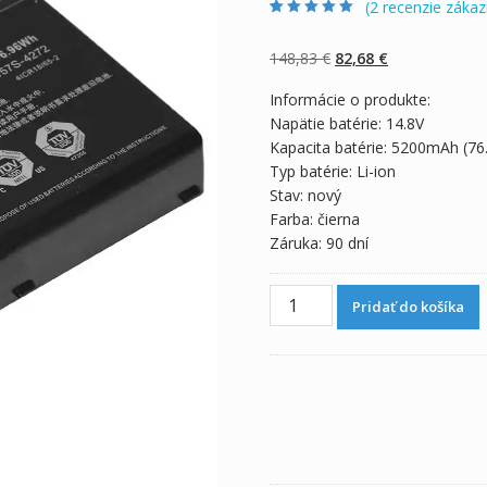
(
2
recenzie zákaz
Hodnotenie
2
5.00
z 5 na základe
zákazníckych
Pôvodná
Aktuálna
148,83
€
82,68
€
recenzií
cena
cena
Informácie o produkte:
bola:
je:
Napätie batérie: 14.8V
148,83 €.
82,68 €.
Kapacita batérie: 5200mAh (7
Typ batérie: Li-ion
Stav: nový
Farba: čierna
Záruka: 90 dní
množstvo
Pridať do košíka
Originálna
batéria
pre
notebooku
SCHENKER
XMG
P502,XMG
P504,XMG