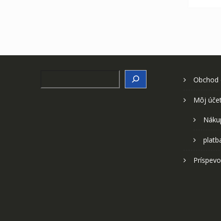
Search
Obchod
Môj úče
Náku
platb
Príspevo