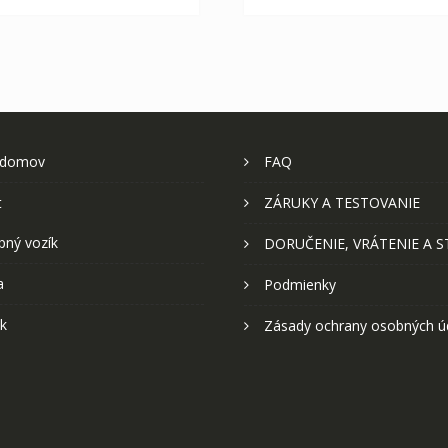
 domov
FAQ
t
ZÁRUKY A TESTOVANIE
pný vozík
DORUČENIE, VRÁTENIE A 
a
Podmienky
k
Zásady ochrany osobných ú