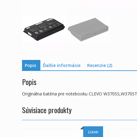
Popis
Ďalšie informácie
Recenzie (2)
Popis
Originálna batéria pre notebooku CLEVO W370SS,W370
Súvisiace produkty
ZĽAVA!