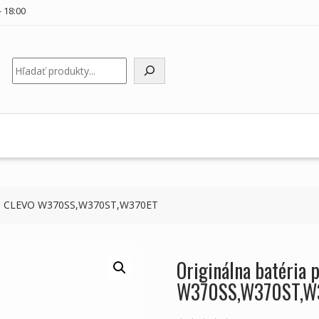
 18:00
Hľadať
ooku CLEVO W370SS,W370ST,W370ET
Originálna batéria
W370SS,W370ST,W