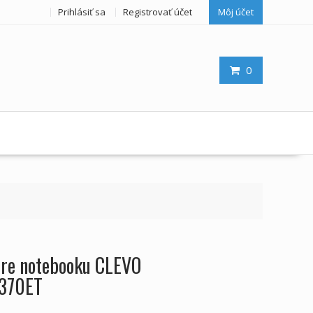
Prihlásiť sa
Registrovať účet
Môj účet
0
 pre notebooku CLEVO
370ET