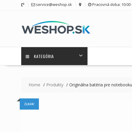
Skip
service@weshop.sk
Pracovná doba: 10:00 -
to
content
KATEGÓRIA
Home
Produkty
Originálna batéria pre noteb
ZĽAVA!