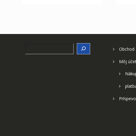
Search
Obchod
Môj úče
Náku
platb
Príspevo