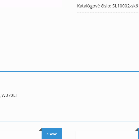
Katalógové číslo:
SL10002-sk6
ST,W370ET
ZĽAVA!