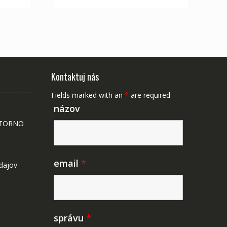
Kontaktuj nás
Fields marked with an
*
are required
názov
STORNO
email
*
dajov
správu
*