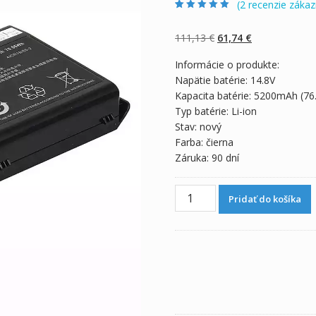
(
2
recenzie zákaz
Hodnotenie
2
5.00
z 5 na základe
zákazníckych
Pôvodná
Aktuálna
111,13
€
61,74
€
recenzií
cena
cena
Informácie o produkte:
bola:
je:
Napätie batérie: 14.8V
111,13 €.
61,74 €.
Kapacita batérie: 5200mAh (7
Typ batérie: Li-ion
Stav: nový
Farba: čierna
Záruka: 90 dní
množstvo
Pridať do košíka
Originálna
batéria
pre
notebooku
CLEVO
W370SS,W370ST,W370ET