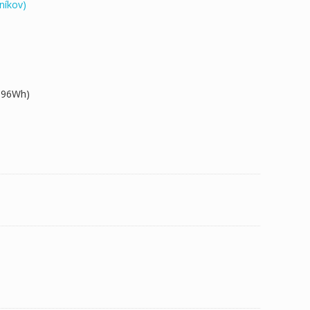
níkov)
6.96Wh)