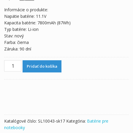
cena
cena
Informácie o produkte:
bola:
je:
Napätie batérie: 11.1V
75,65 €.
42,03 €.
Kapacita batérie: 7800mAh (87Wh)
Typ batérie: Li-ion
Stav: nový
Farba: čierna
Záruka: 90 dní
množstvo
Pridať do košíka
Originálna
batéria
pre
notebooku
CYBERPOWER
Fangbook
Evo
HX7-
Katalógové číslo:
SL10043-sk17
Kategória:
Batérie pre
100,HX7-
notebooky
200,HX7-