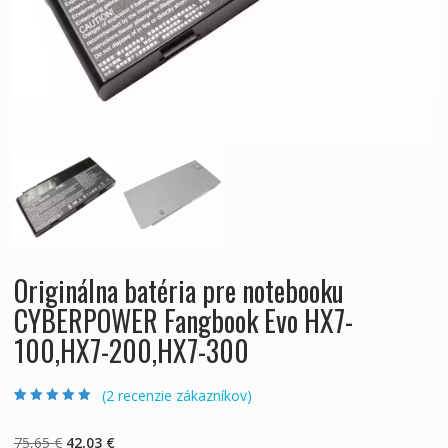
Originálna batéria pre notebooku
CYBERPOWER Fangbook Evo HX7-
100,HX7-200,HX7-300
(
2
recenzie zákazníkov)
Hodnotenie
2
5.00
z 5 na základe
zákazníckych
Pôvodná
Aktuálna
75,65
€
42,03
€
recenzií