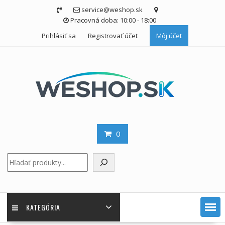
Skip
service@weshop.sk
to
Pracovná doba: 10:00 - 18:00
content
Prihlásiť sa
Registrovať účet
Môj účet
0
Hľadať
KATEGÓRIA