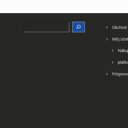
Search
Obchod
Môj úče
Náku
platb
Príspevo