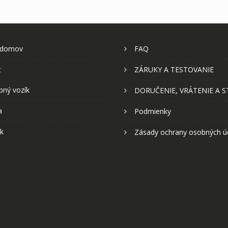
 domov
FAQ
t
ZÁRUKY A TESTOVANIE
pný vozík
DORUČENIE, VRÁTENIE A 
a
Podmienky
k
Zásady ochrany osobných ú