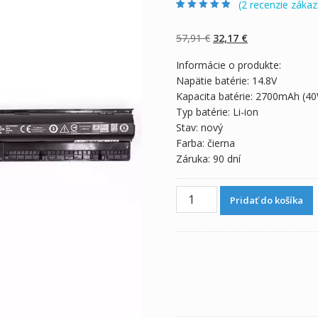
(
2
recenzie zákaz
Hodnotenie
2
5.00
z 5 na základe
zákazníckych
Pôvodná
Aktuálna
57,91
€
32,17
€
recenzií
cena
cena
Informácie o produkte:
bola:
je:
Napätie batérie: 14.8V
57,91 €.
32,17 €.
Kapacita batérie: 2700mAh (4
Typ batérie: Li-ion
Stav: nový
Farba: čierna
Záruka: 90 dní
množstvo
Pridať do košíka
Originálna
batéria
pre
notebooku
DELL
Inspiron
14
5000