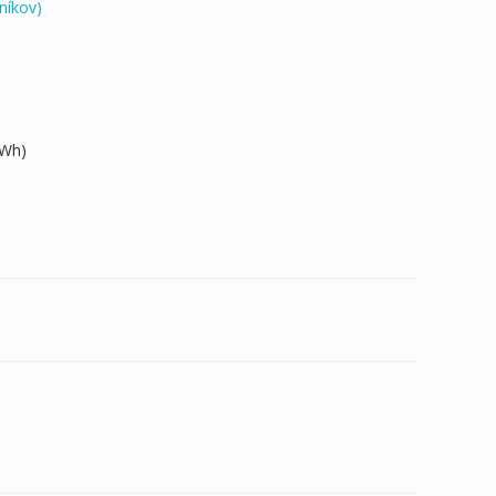
níkov)
0Wh)