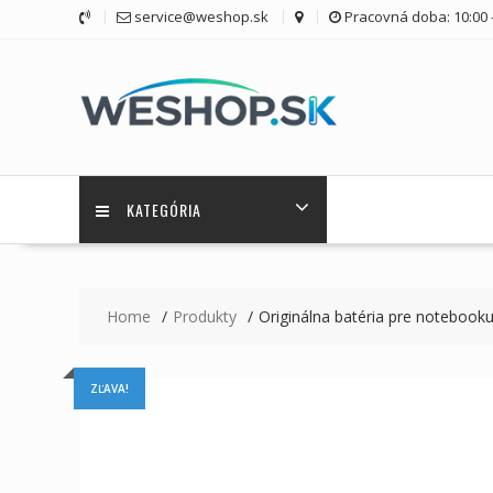
Skip
service@weshop.sk
Pracovná doba: 10:00 -
to
content
KATEGÓRIA
Home
Produkty
Originálna batéria pre noteboo
ZĽAVA!