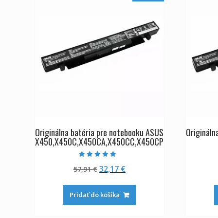
Originálna batéria pre notebooku ASUS
Origináln
X450,X450C,X450CA,X450CC,X450CP
Hodnotenie
Pôvodná
Aktuálna
32,17
€
57,91
€
5.00
z 5
cena
cena
bola:
je:
Pridať do košíka
57,91 €.
32,17 €.