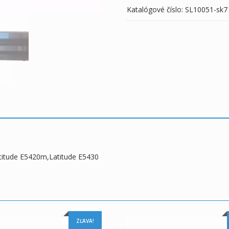
Katalógové číslo:
SL10051-sk7
E5430
atitude E5420m,Latitude E5430
ZĽAVA!