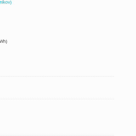
níkov)
0Wh)