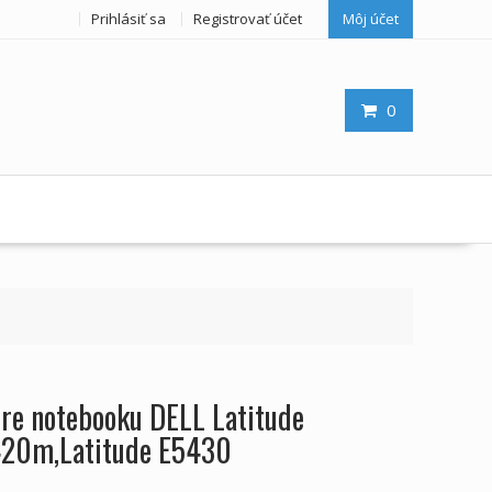
Prihlásiť sa
Registrovať účet
Môj účet
0
pre notebooku DELL Latitude
420m,Latitude E5430