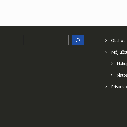
Search
Obchod
Môj úče
Náku
platb
Príspevo