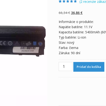
(
2
recenzie zákaz
Hodnotenie
2
4.50
z 5 na
základe
Pôvodná
Aktuálna
66,34
€
36,86
€
zákazníckych
recenzií
cena
cena
Informácie o produkte:
bola:
je:
Napätie batérie: 11.1V
66,34 €.
36,86 €.
Kapacita batérie: 5400mAh (6
Typ batérie: Li-ion
Stav: nový
Farba: čierna
Záruka: 90 dní
množstvo
Pridať do košíka
Originálna
batéria
pre
notebooku
DELL
Latitude
E5420,Latitude
E5420m,Latitude