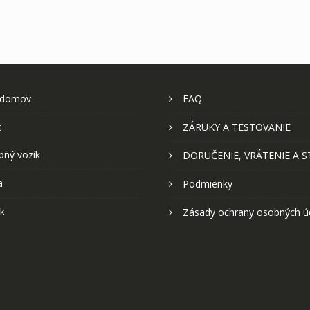
 domov
FAQ
t
ZÁRUKY A TESTOVANIE
pný vozík
DORUČENIE, VRÁTENIE A 
a
Podmienky
k
Zásady ochrany osobných ú