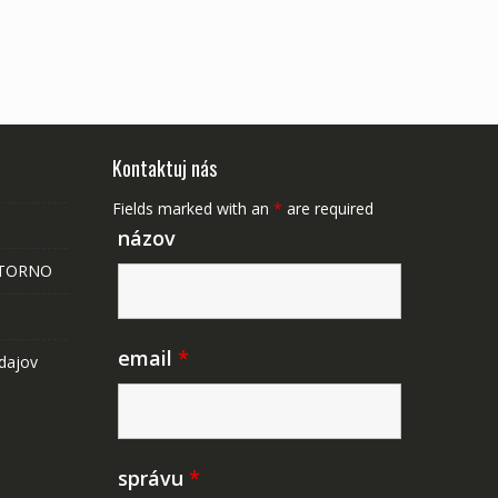
Kontaktuj nás
Fields marked with an
*
are required
názov
STORNO
email
*
dajov
správu
*