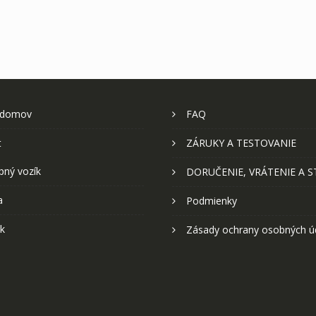
 domov
FAQ
t
ZÁRUKY A TESTOVANIE
pný vozík
DORUČENIE, VRÁTENIE A 
a
Podmienky
k
Zásady ochrany osobných ú