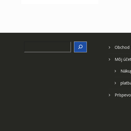
Search
Obchod
Môj úče
Náku
platb
Príspevo