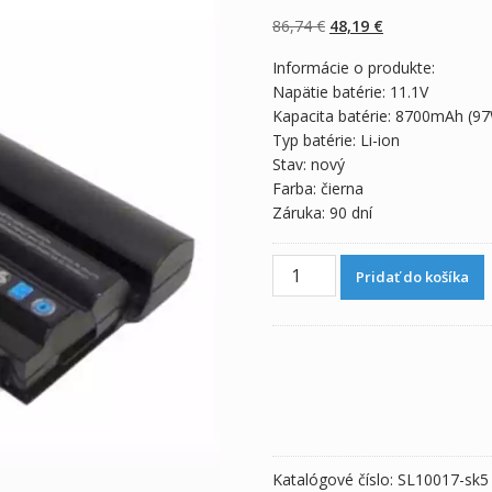
z 5 na základe
zákazníckych
Pôvodná
Aktuálna
86,74
€
48,19
€
recenzií
cena
cena
Informácie o produkte:
bola:
je:
Napätie batérie: 11.1V
86,74 €.
48,19 €.
Kapacita batérie: 8700mAh (9
Typ batérie: Li-ion
Stav: nový
Farba: čierna
Záruka: 90 dní
množstvo
Pridať do košíka
Originálna
batéria
pre
notebooku
DELL
NHXVW
Katalógové číslo:
SL10017-sk5