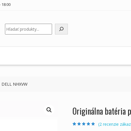
 18:00
Hľadať
oku DELL NHXVW
Originálna batéria
(
2
recenzie zákaz
Hodnotenie
2
5.00