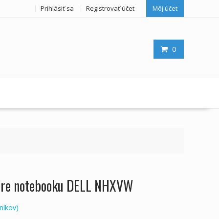
Prihlásiť sa
Registrovať účet
Môj účet
0
 pre notebooku DELL NHXVW
níkov)