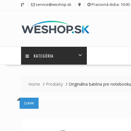
Skip
service@weshop.sk
Pracovná doba: 10:00 -
to
content
KATEGÓRIA
Home
Produkty
Originálna batéria pre notebo
ZĽAVA!