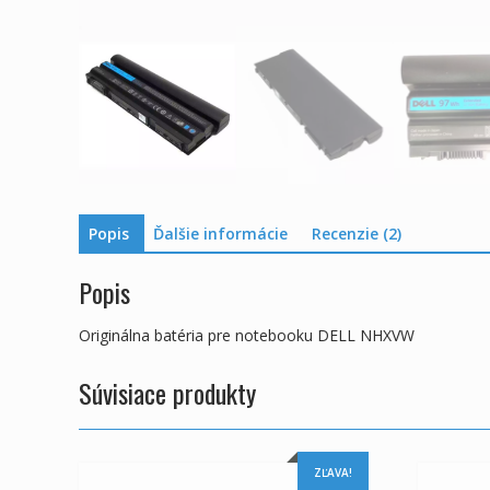
Popis
Ďalšie informácie
Recenzie (2)
Popis
Originálna batéria pre notebooku DELL NHXVW
Súvisiace produkty
ZĽAVA!