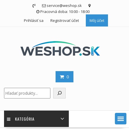
Skip
service@weshop.sk
to
Pracovná doba: 10:00 - 18:00
content
Prihlásiť sa
Registrovať účet
Môj účet
0
Hľadať
KATEGÓRIA