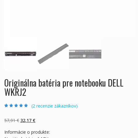
Originálna batéria pre notebooku DELL
WKRJ2
(
2
recenzie zákazníkov)
Hodnotenie
2
4.50
z 5 na
základe
Pôvodná
Aktuálna
57,91
€
32,17
€
zákazníckych
recenzií
cena
cena
Informácie o produkte:
bola:
je: