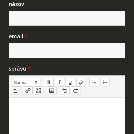
názov
email
*
správu
*