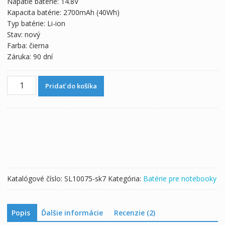
Napätie batérie: 14.8V
57,91 €.
32,17 €.
Kapacita batérie: 2700mAh (40Wh)
Typ batérie: Li-ion
Stav: nový
Farba: čierna
Záruka: 90 dní
množstvo
Pridať do košíka
Originálna
batéria
pre
notebooku
DELL
WKRJ2
Katalógové číslo:
SL10075-sk7
Kategória:
Batérie pre notebooky
Popis
Ďalšie informácie
Recenzie (2)