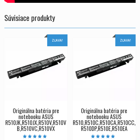
Súvisiace produkty
ZĽAVA!
ZĽAVA!
Originálna batéria pre
Originálna batéria pre
notebooku ASUS
notebooku ASUS
R510JK,R510JX,R510V,R510V
R510,R510C,R510CA,R510CC,
B,R510VC,R510VX
R510DP,R510E,R510EA