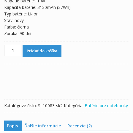
Napätie batérie:11.4V
62,35 €.
34,64 €.
Kapacita batérie: 3130mAh (37Wh)
Typ batérie: Li-ion
Stav: nový
Farba: čierna
Záruka: 90 dní
množstvo
Pridať do košíka
Originálna
batéria
pre
notebooku
HP
787089-
421
Katalógové číslo:
SL10083-sk2
Kategória:
Batérie pre notebooky
Popis
Ďalšie informácie
Recenzie (2)