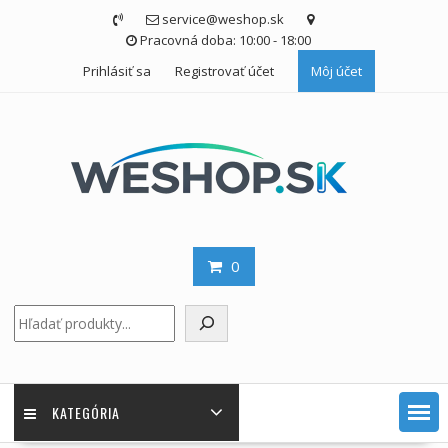
Skip
service@weshop.sk
to
Pracovná doba: 10:00 - 18:00
content
Prihlásiť sa
Registrovať účet
Môj účet
0
Hľadať
KATEGÓRIA