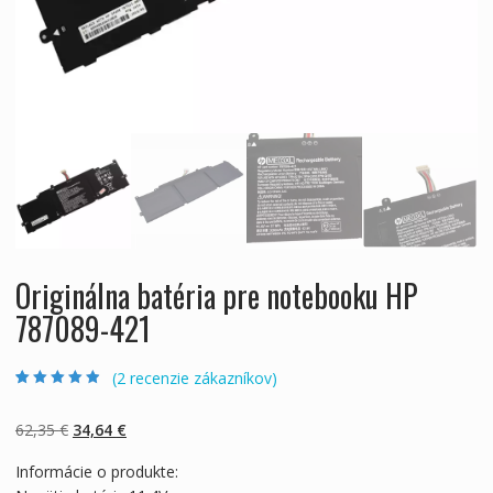
Originálna batéria pre notebooku HP
787089-421
(
2
recenzie zákazníkov)
Hodnotenie
2
4.50
z 5 na
základe
Pôvodná
Aktuálna
62,35
€
34,64
€
zákazníckych
recenzií
cena
cena
Informácie o produkte:
bola:
je: