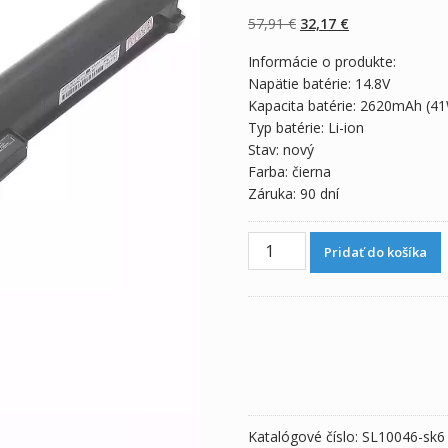
z 5 na základe
zákazníckych
Pôvodná
Aktuálna
57,91
€
32,17
€
recenzií
cena
cena
Informácie o produkte:
bola:
je:
Napätie batérie: 14.8V
57,91 €.
32,17 €.
Kapacita batérie: 2620mAh (4
Typ batérie: Li-ion
Stav: nový
Farba: čierna
Záruka: 90 dní
množstvo
Pridať do košíka
Originálna
batéria
pre
notebooku
HP
CQ14,CQ15
Katalógové číslo:
SL10046-sk6