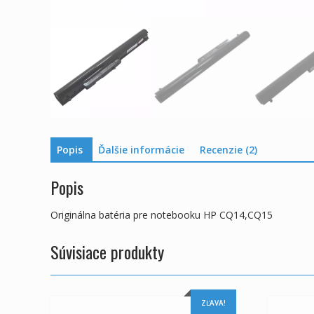
Popis
Ďalšie informácie
Recenzie (2)
Popis
Originálna batéria pre notebooku HP CQ14,CQ15
Súvisiace produkty
ZĽAVA!