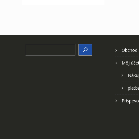
Search
Obchod
Môj úče
Náku
platb
Príspevo