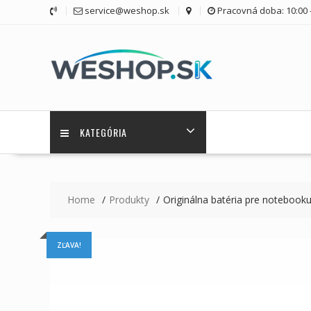
Skip
service@weshop.sk
Pracovná doba: 10:00 -
to
content
KATEGÓRIA
Home
Produkty
Originálna batéria pre noteboo
ZĽAVA!