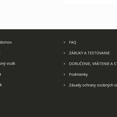
 domov
FAQ
t
ZÁRUKY A TESTOVANIE
pný vozík
DORUČENIE, VRÁTENIE A 
a
Podmienky
k
Zásady ochrany osobných ú