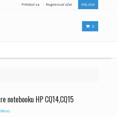
Prihlásiť sa
Registrovať účet
Môj účet
0
 pre notebooku HP CQ14,CQ15
níkov)