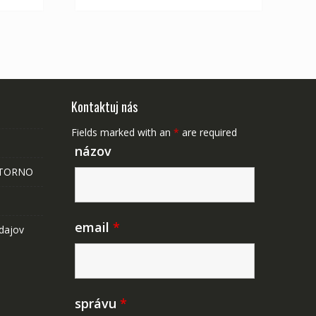
Kontaktuj nás
Fields marked with an
*
are required
názov
STORNO
email
*
dajov
správu
*