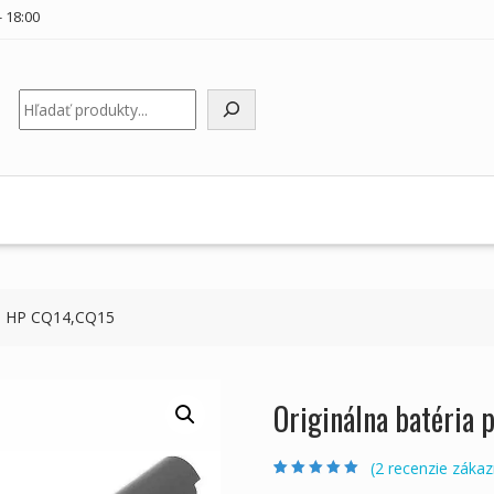
 18:00
Hľadať
ku HP CQ14,CQ15
Originálna batéria
(
2
recenzie zákaz
Hodnotenie
2
5.00