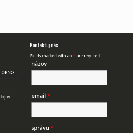
Kontaktuj nás
Fields marked with an
*
are required
názov
STORNO
email
*
dajov
správu
*