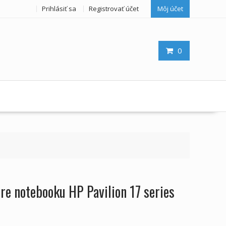
Prihlásiť sa
Registrovať účet
Môj účet
0
pre notebooku HP Pavilion 17 series