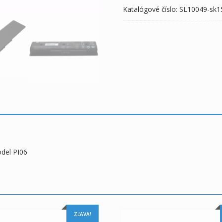
Katalógové číslo:
SL10049-sk1
model
PI06
odel PI06
ZĽAVA!