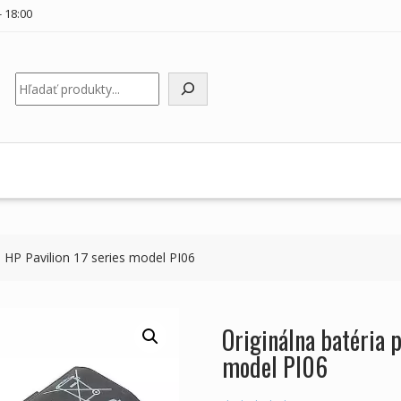
 18:00
Hľadať
 HP Pavilion 17 series model PI06
Originálna batéria 
model PI06