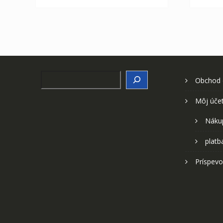
Search
Obchod
Môj úče
Náku
platb
Príspevo