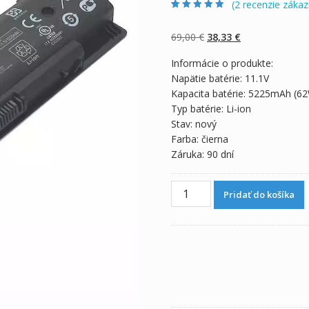
(
2
recenzie zákaz
Hodnotenie
2
4.50
z 5 na
základe
Pôvodná
Aktuálna
69,00
€
38,33
€
zákazníckych
recenzií
cena
cena
Informácie o produkte:
bola:
je:
Napätie batérie: 11.1V
69,00 €.
38,33 €.
Kapacita batérie: 5225mAh (6
Typ batérie: Li-ion
Stav: nový
Farba: čierna
Záruka: 90 dní
množstvo
Pridať do košíka
Originálna
batéria
pre
notebooku
HP
Pavilion
17
series