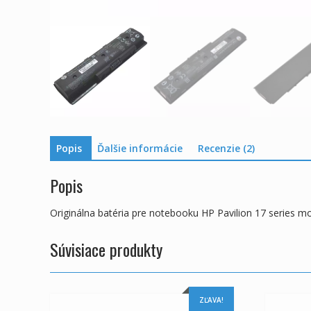
Popis
Ďalšie informácie
Recenzie (2)
Popis
Originálna batéria pre notebooku HP Pavilion 17 series m
Súvisiace produkty
ZĽAVA!