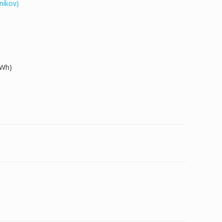
níkov)
2Wh)