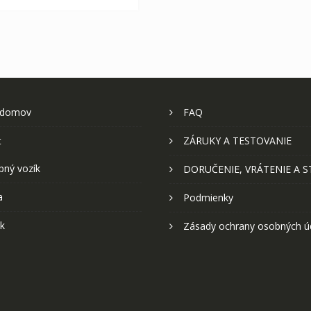
 domov
FAQ
t
ZÁRUKY A TESTOVANIE
pný vozík
DORUČENIE, VRÁTENIE A 
a
Podmienky
k
Zásady ochrany osobných ú