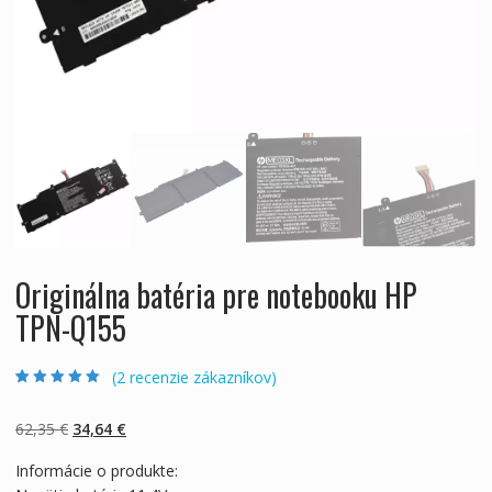
Originálna batéria pre notebooku HP
TPN-Q155
(
2
recenzie zákazníkov)
Hodnotenie
2
5.00
z 5 na základe
zákazníckych
Pôvodná
Aktuálna
62,35
€
34,64
€
recenzií
cena
cena
Informácie o produkte:
bola:
je: