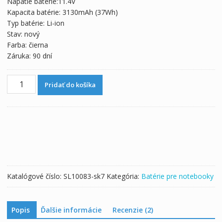
Napätie batérie:11.4V
62,35 €.
34,64 €.
Kapacita batérie: 3130mAh (37Wh)
Typ batérie: Li-ion
Stav: nový
Farba: čierna
Záruka: 90 dní
množstvo
Pridať do košíka
Originálna
batéria
pre
notebooku
HP
TPN-
Q155
Katalógové číslo:
SL10083-sk7
Kategória:
Batérie pre notebooky
Popis
Ďalšie informácie
Recenzie (2)