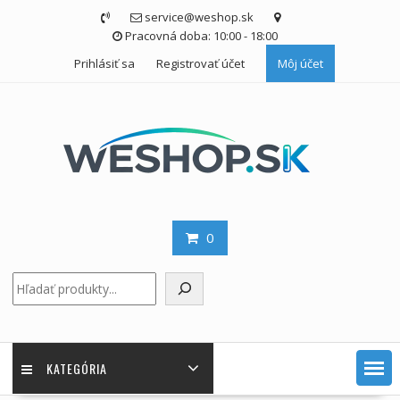
Skip
service@weshop.sk
to
Pracovná doba: 10:00 - 18:00
content
Prihlásiť sa
Registrovať účet
Môj účet
0
Hľadať
KATEGÓRIA