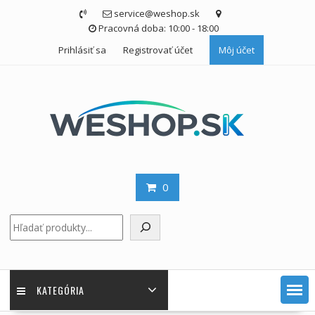
Skip
service@weshop.sk
to
Pracovná doba: 10:00 - 18:00
content
Prihlásiť sa
Registrovať účet
Môj účet
0
Hľadať
KATEGÓRIA