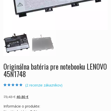
Originálna batéria pre notebooku LENOVO
45N1748
(
2
recenzie zákazníkov)
Hodnotenie
2
5.00
z 5 na základe
zákazníckych
Pôvodná
Aktuálna
73,43
€
40,80
€
recenzií
cena
cena
Informácie o produkte:
bola:
je: