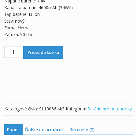
Napätie batérie: 7.4V
73,43 €.
40,80 €.
Kapacita batérie: 4600mAh (34Wh)
Typ batérie: Li-ion
Stav: nový
Farba: čierna
Záruka: 90 dní
množstvo
Pridať do košíka
Originálna
batéria
pre
notebooku
LENOVO
45N1748
Katalógové číslo:
SL10056-sk3
Kategória:
Batérie pre notebooky
Popis
Ďalšie informácie
Recenzie (2)