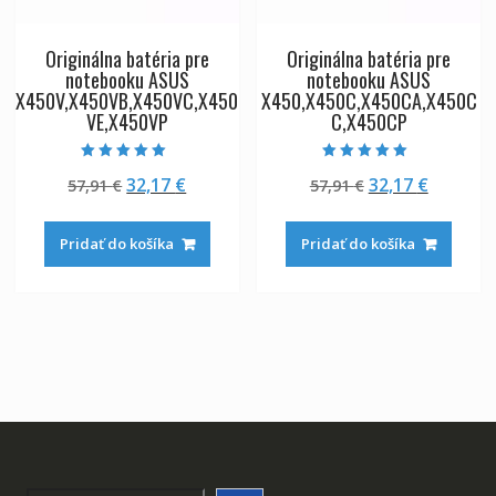
Originálna batéria pre
Originálna batéria pre
notebooku ASUS
notebooku ASUS
X450V,X450VB,X450VC,X450
X450,X450C,X450CA,X450C
VE,X450VP
C,X450CP
Hodnotenie
Hodnotenie
Pôvodná
Aktuálna
Pôvodná
Aktuáln
32,17
€
32,17
€
57,91
€
57,91
€
5.00
5.00
z 5
z 5
cena
cena
cena
cena
bola:
je:
bola:
je:
Pridať do košíka
Pridať do košíka
57,91 €.
32,17 €.
57,91 €.
32,17 €.