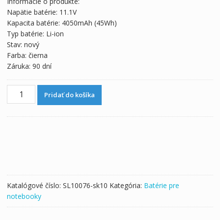
Informácie o produkte:
bola:
je:
Napätie batérie: 11.1V
66,34 €.
36,86 €.
Kapacita batérie: 4050mAh (45Wh)
Typ batérie: Li-ion
Stav: nový
Farba: čierna
Záruka: 90 dní
množstvo
Pridať do košíka
Originálna
batéria
pre
notebooku
LENOVO
Ideapad
510S-
14
Katalógové číslo:
SL10076-sk10
Kategória:
Batérie pre
notebooky