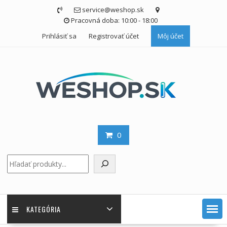
Skip
service@weshop.sk
to
Pracovná doba: 10:00 - 18:00
content
Prihlásiť sa
Registrovať účet
Môj účet
0
Hľadať
KATEGÓRIA