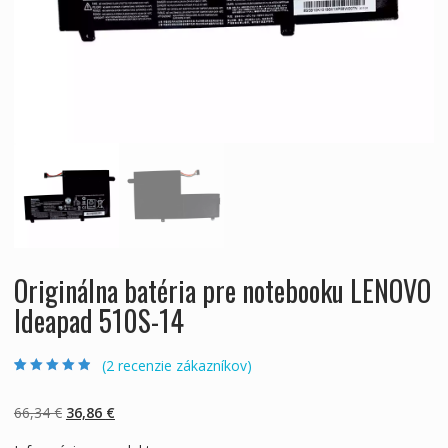
Originálna batéria pre notebooku LENOVO
Ideapad 510S-14
(
2
recenzie zákazníkov)
Hodnotenie
2
4.50
z 5 na
základe
Pôvodná
Aktuálna
66,34
€
36,86
€
zákazníckych
recenzií
cena
cena