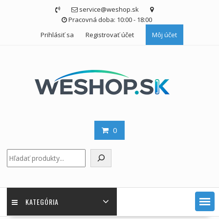
Skip
service@weshop.sk
to
Pracovná doba: 10:00 - 18:00
content
Prihlásiť sa
Registrovať účet
Môj účet
0
Hľadať
KATEGÓRIA