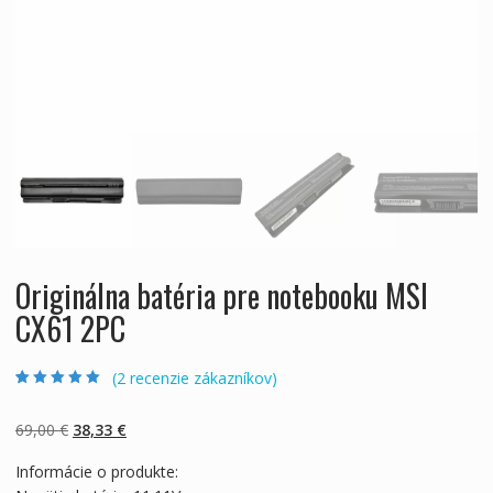
Originálna batéria pre notebooku MSI
CX61 2PC
(
2
recenzie zákazníkov)
Hodnotenie
2
5.00
z 5 na základe
zákazníckych
Pôvodná
Aktuálna
69,00
€
38,33
€
recenzií
cena
cena
Informácie o produkte:
bola:
je: