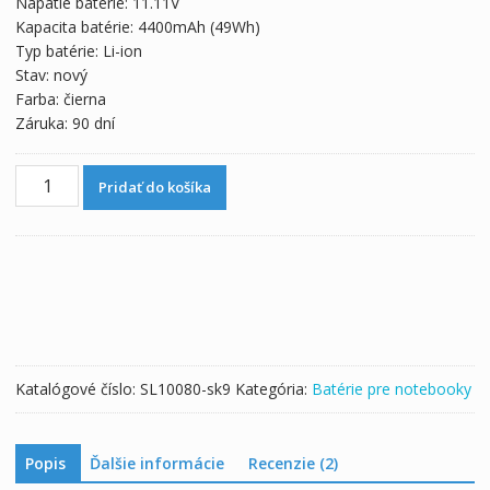
Napätie batérie: 11.11V
69,00 €.
38,33 €.
Kapacita batérie: 4400mAh (49Wh)
Typ batérie: Li-ion
Stav: nový
Farba: čierna
Záruka: 90 dní
množstvo
Pridať do košíka
Originálna
batéria
pre
notebooku
MSI
CX61
2PC
Katalógové číslo:
SL10080-sk9
Kategória:
Batérie pre notebooky
Popis
Ďalšie informácie
Recenzie (2)