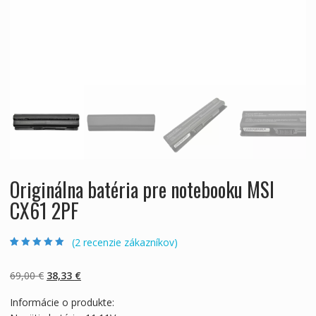
Originálna batéria pre notebooku MSI
CX61 2PF
(
2
recenzie zákazníkov)
Hodnotenie
2
5.00
z 5 na základe
zákazníckych
Pôvodná
Aktuálna
69,00
€
38,33
€
recenzií
cena
cena
Informácie o produkte:
bola:
je: