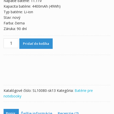
Napätie batérie: 11.11V
69,00 €.
38,33 €.
Kapacita batérie: 4400mAh (49Wh)
Typ batérie: Li-ion
Stav: nový
Farba: čierna
Záruka: 90 dní
množstvo
Pridať do košíka
Originálna
batéria
pre
notebooku
MSI
CX61
2PF
Katalógové číslo:
SL10080-sk13
Kategória:
Batérie pre
notebooky
Popis
Ďalšie informácie
Recenzie (2)