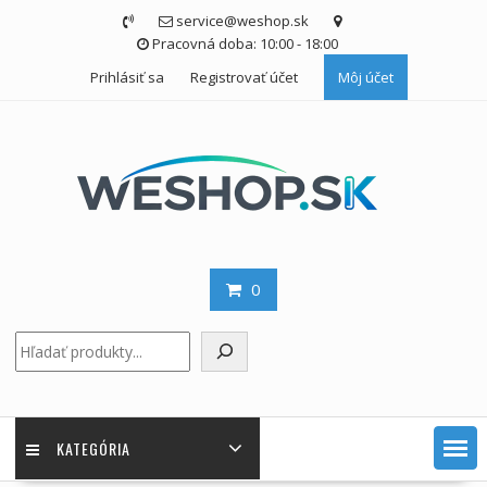
Skip
service@weshop.sk
to
Pracovná doba: 10:00 - 18:00
content
Prihlásiť sa
Registrovať účet
Môj účet
0
Hľadať
KATEGÓRIA