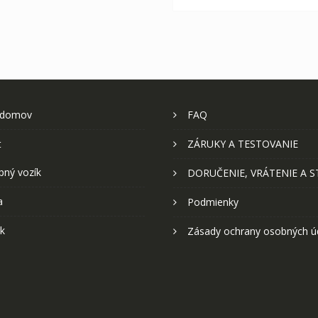
 domov
FAQ
t
ZÁRUKY A TESTOVANIE
pný vozík
DORUČENIE, VRÁTENIE A 
a
Podmienky
k
Zásady ochrany osobných ú