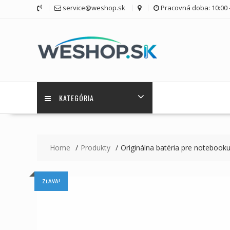
Skip
service@weshop.sk
Pracovná doba: 10:00 -
to
content
KATEGÓRIA
Home
Produkty
Originálna batéria pre noteboo
ZĽAVA!