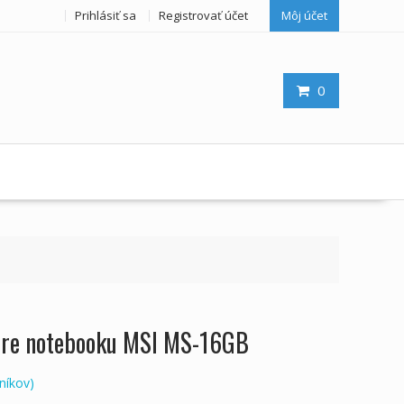
Prihlásiť sa
Registrovať účet
Môj účet
0
 pre notebooku MSI MS-16GB
níkov)