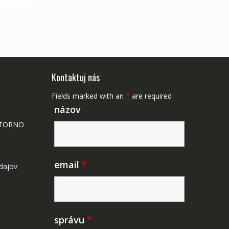
Kontaktuj nás
Fields marked with an
*
are required
názov
STORNO
email
*
dajov
správu
*