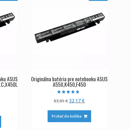
ooku ASUS
Originálna batéria pre notebooku ASUS
LC,X450L
A550,K450,F450
Hodnotenie
Pôvodná
Aktuálna
32,17
€
57,91
€
4.50
z 5
tuálna
cena
cena
na
bola:
je:
Pridať do košíka
:
57,91 €.
32,17 €.
,17 €.