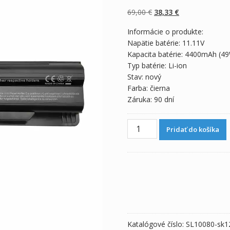
4.50
z 5 na
základe
Pôvodná
Aktuálna
69,00
€
38,33
€
zákazníckych
recenzií
cena
cena
Informácie o produkte:
bola:
je:
Napätie batérie: 11.11V
69,00 €.
38,33 €.
Kapacita batérie: 4400mAh (4
Typ batérie: Li-ion
Stav: nový
Farba: čierna
Záruka: 90 dní
množstvo
Pridať do košíka
Originálna
batéria
pre
notebooku
MSI
MS-
16GB
Katalógové číslo:
SL10080-sk1