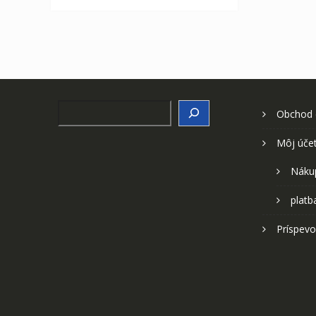
Search
Obchod
Môj úče
Náku
platb
Príspevo