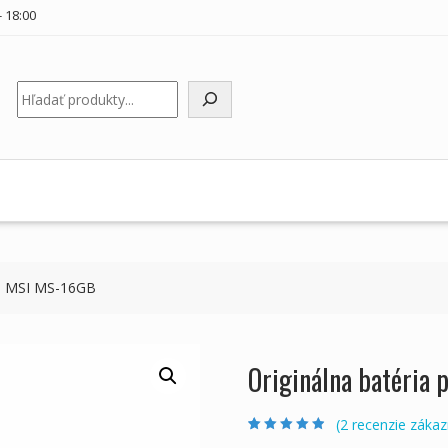
 18:00
Hľadať
ku MSI MS-16GB
Originálna batéria
(
2
recenzie zákaz
Hodnotenie
2