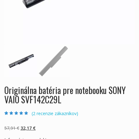
Originálna batéria pre notebooku SONY
VAIO SVF142C29L
(
2
recenzie zákazníkov)
Hodnotenie
2
4.50
z 5 na
základe
Pôvodná
Aktuálna
57,91
€
32,17
€
zákazníckych
recenzií
cena
cena