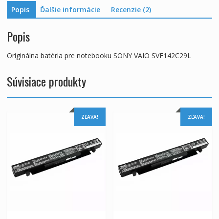
Popis
Ďalšie informácie
Recenzie (2)
Popis
Originálna batéria pre notebooku SONY VAIO SVF142C29L
Súvisiace produkty
ZĽAVA!
ZĽAVA!