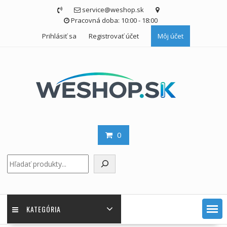
Skip
service@weshop.sk
to
Pracovná doba: 10:00 - 18:00
content
Prihlásiť sa
Registrovať účet
Môj účet
0
Hľadať
KATEGÓRIA