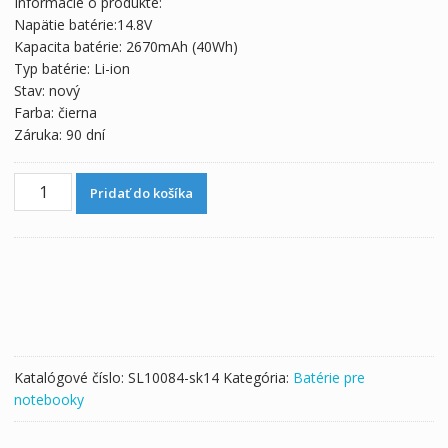
Informácie o produkte:
bola:
je:
Napätie batérie:14.8V
57,91 €.
32,17 €.
Kapacita batérie: 2670mAh (40Wh)
Typ batérie: Li-ion
Stav: nový
Farba: čierna
Záruka: 90 dní
množstvo
Pridať do košíka
Originálna
batéria
pre
notebooku
SONY
VAIO
SVF142C29L
Katalógové číslo:
SL10084-sk14
Kategória:
Batérie pre
notebooky