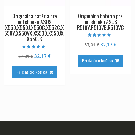
Originálna batéria pre
Originálna batéria pre
notebooku ASUS
notebooku ASUS
X550,X550J,X550C,X552C,X
R510V,R510VB,R510VC
550V,X550VX,X550D,X550JX,
X550JK
Hodnotenie
Pôvodná
Aktuáln
32,17
€
57,91
€
5.00
z 5
cena
cena
Hodnotenie
Pôvodná
Aktuálna
32,17
€
57,91
€
5.00
bola:
je:
z 5
Pridať do košíka
cena
cena
57,91 €.
32,17 €.
bola:
je:
Pridať do košíka
57,91 €.
32,17 €.