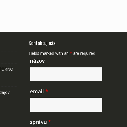
Kontaktuj nás
Fields marked with an
*
are required
názov
STORNO
email
*
dajov
správu
*