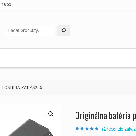
 18:00
Hľadať
oku TOSHIBA PABAS256
Originálna batéria
(
2
recenzie zákaz
Hodnotenie
2
5.00