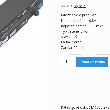
z 5 na základe
zákazníckych
Pôvodná
Aktuálna
66,34
€
36,86
€
recenzií
cena
cena
Informácie o produkte:
bola:
je:
Napätie batérie: 10.8V
66,34 €.
36,86 €.
Kapacita batérie: 5800mAh (6
Typ batérie: Li-ion
Stav: nový
Farba: čierna
Záruka: 90 dní
množstvo
Pridať do košíka
Originálna
batéria
pre
notebooku
TOSHIBA
PABAS256
Katalógové číslo:
SL10065-sk6