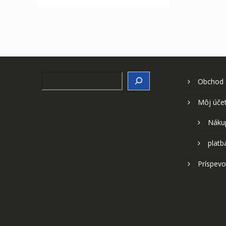
Search
Obchod
Môj úče
Náku
platb
Príspevo