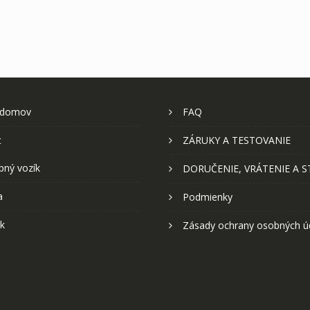
 domov
FAQ
t
ZÁRUKY A TESTOVANIE
pný vozík
DORUČENIE, VRÁTENIE A 
a
Podmienky
k
Zásady ochrany osobných ú