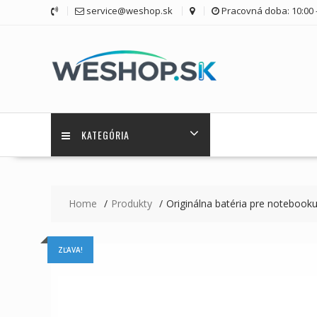
Skip
service@weshop.sk
Pracovná doba: 10:00 -
to
content
KATEGÓRIA
Home
Produkty
Originálna batéria pre notebo
ZĽAVA!