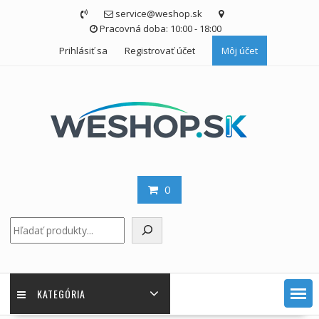
Skip
service@weshop.sk
to
Pracovná doba: 10:00 - 18:00
content
Prihlásiť sa
Registrovať účet
Môj účet
0
Hľadať
KATEGÓRIA