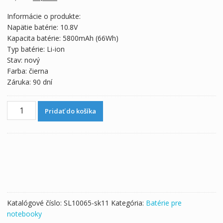
cena
cena
Informácie o produkte:
bola:
je:
Napätie batérie: 10.8V
66,34 €.
36,86 €.
Kapacita batérie: 5800mAh (66Wh)
Typ batérie: Li-ion
Stav: nový
Farba: čierna
Záruka: 90 dní
množstvo
Pridať do košíka
Originálna
batéria
pre
notebooku
TOSHIBA
Satellite
R630,R830,R840,R845,R940
Katalógové číslo:
SL10065-sk11
Kategória:
Batérie pre
notebooky