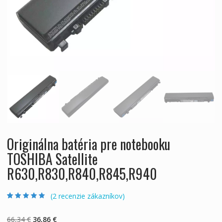
Originálna batéria pre notebooku
TOSHIBA Satellite
R630,R830,R840,R845,R940
(
2
recenzie zákazníkov)
Hodnotenie
2
5.00
z 5 na základe
zákazníckych
Pôvodná
Aktuálna
66,34
€
36,86
€
recenzií