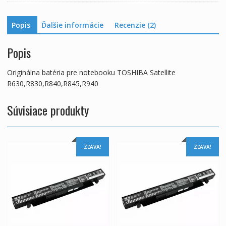
Popis
Ďalšie informácie
Recenzie (2)
Popis
Originálna batéria pre notebooku TOSHIBA Satellite
R630,R830,R840,R845,R940
Súvisiace produkty
ZĽAVA!
ZĽAVA!