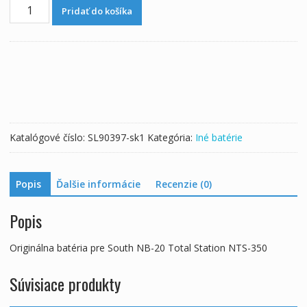
množstvo
Pridať do košíka
Originálna
batéria
pre
South
NB-
20
Total
Station
Katalógové číslo:
SL90397-sk1
Kategória:
Iné batérie
NTS-
350
Popis
Ďalšie informácie
Recenzie (0)
Popis
Originálna batéria pre South NB-20 Total Station NTS-350
Súvisiace produkty