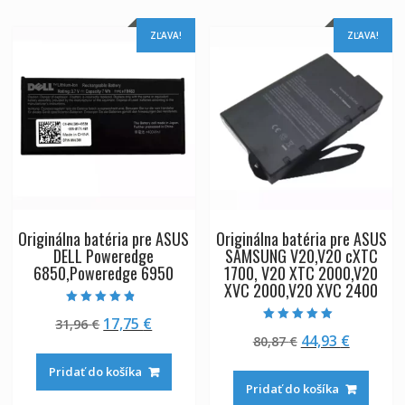
ZĽAVA!
ZĽAVA!
Originálna batéria pre ASUS
Originálna batéria pre ASUS
DELL Poweredge
SAMSUNG V20,V20 cXTC
6850,Poweredge 6950
1700, V20 XTC 2000,V20
XVC 2000,V20 XVC 2400
Hodnotenie
Pôvodná
Aktuálna
17,75
€
31,96
€
4.50
Hodnotenie
z 5
Pôvodná
Aktuáln
44,93
€
cena
cena
80,87
€
5.00
z 5
cena
cena
bola:
je:
Pridať do košíka
bola:
je:
31,96 €.
17,75 €.
Pridať do košíka
80,87 €.
44,93 €.