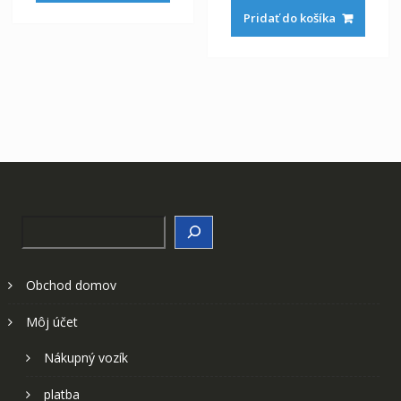
bola:
je:
Pridať do košíka
31,96 €.
17,75 €.
Search
Obchod domov
Môj účet
Nákupný vozík
platba