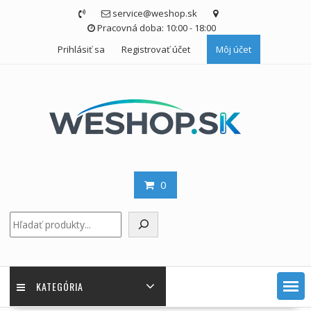
Skip
service@weshop.sk
to
Pracovná doba: 10:00 - 18:00
content
Prihlásiť sa
Registrovať účet
Môj účet
0
Hľadať
KATEGÓRIA