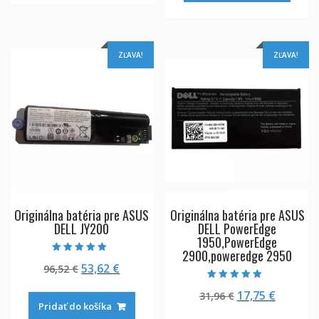
ZĽAVA!
ZĽAVA!
Originálna batéria pre ASUS
Originálna batéria pre ASUS
DELL JY200
DELL PowerEdge
1950,PowerEdge
2900,poweredge 2950
Hodnotenie
Pôvodná
Aktuálna
53,62
€
96,52
€
5.00
z 5
cena
cena
Hodnotenie
Pôvodná
Aktuáln
17,75
€
31,96
€
5.00
bola:
je:
z 5
Pridať do košíka
cena
cena
96,52 €.
53,62 €.