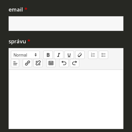
email
*
správu
*