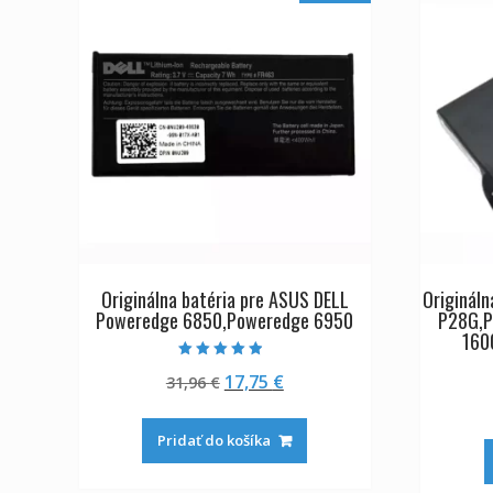
Originálna batéria pre ASUS DELL
Originál
Poweredge 6850,Poweredge 6950
P28G,P
160
Hodnotenie
Pôvodná
Aktuálna
17,75
€
31,96
€
4.50
z 5
cena
cena
bola:
je:
Pridať do košíka
31,96 €.
17,75 €.