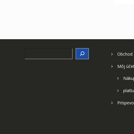
Search
Obchod
Môj úče
Náku
platb
Príspevo