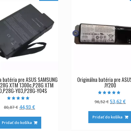
na batéria pre ASUS SAMSUNG
Originálna batéria pre ASU
28G XTM 1300c,P28G XTM
JY200
0,P28G-Y03,P28G-Y04S
Hodnotenie
Pôvodná
Ak
53,62
€
96,52
€
5.00
Hodnotenie
z 5
Pôvodná
Aktuálna
44,93
€
80,87
€
cena
ce
5.00
z 5
cena
cena
bola:
je
Pridať do košíka
bola:
je:
96,52 €.
53
Pridať do košíka
80,87 €.
44,93 €.