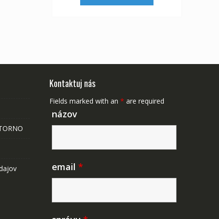
37,83 €.
21,01 €.
Kontaktuj nás
Fields marked with an
*
are required
názov
STORNO
email
*
dajov