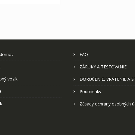
 domov
FAQ
t
ZÁRUKY A TESTOVANIE
pný vozík
DORUČENIE, VRÁTENIE A 
a
Podmienky
k
Zásady ochrany osobných ú