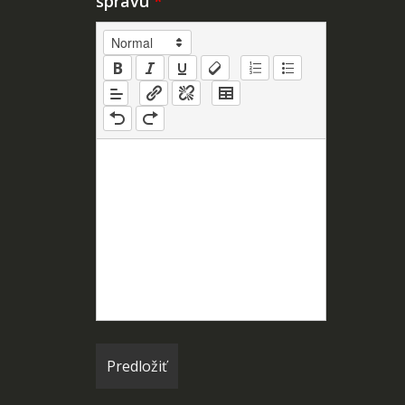
správu
*