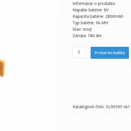
Informácie o produkte:
Napätie batérie: 6V
Kapacita batérie: 2800mAh
Typ batérie: Ni-MH
Stav: nový
Záruka: 180 dní
množstvo
Pridať do košíka
Originálna
batéria
pre
South
NB-
28
Total
Station
Katalógové číslo:
SL90395-sk1