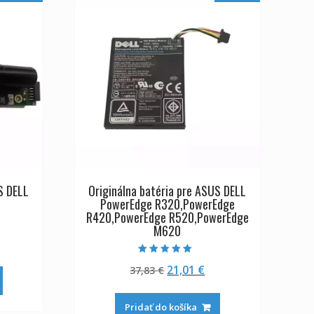
S DELL
Originálna batéria pre ASUS DELL
PowerEdge R320,PowerEdge
R420,PowerEdge R520,PowerEdge
M620
tuálna
na
Hodnotenie
Pôvodná
Aktuálna
21,01
€
37,83
€
5.00
:
z 5
cena
cena
,62 €.
bola:
je:
Pridať do košíka